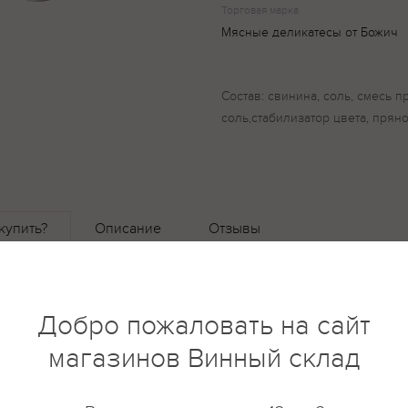
Торговая марка
Мясные деликатесы от Божич
Состав: свинина, соль, смесь п
соль,стабилизатор цвета, пряно
купить?
Описание
Отзывы
Добро пожаловать на сайт
магазинов Винный склад