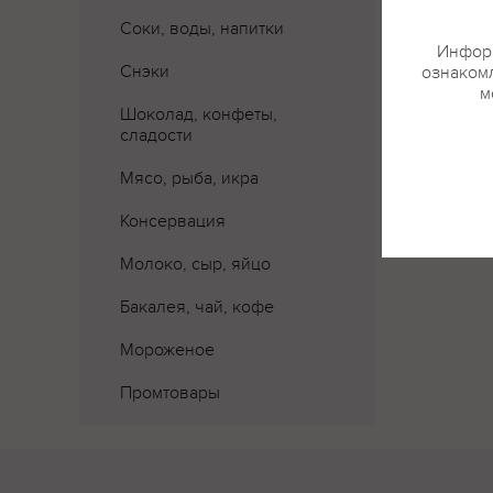
Соки, воды, напитки
Информ
Снэки
ознакомл
м
Шоколад, конфеты,
сладости
Мясо, рыба, икра
Консервация
Молоко, сыр, яйцо
Бакалея, чай, кофе
Мороженое
Промтовары