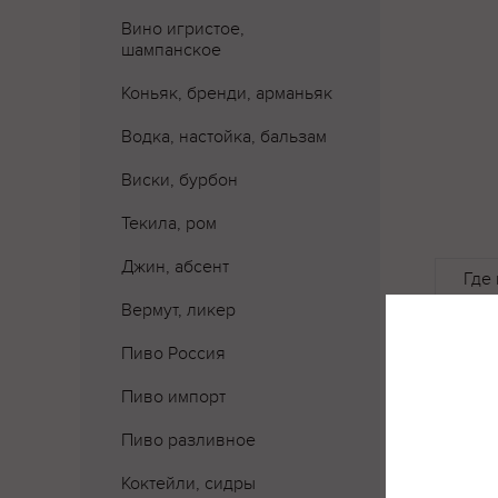
Вино игристое,
шампанское
Коньяк, бренди, арманьяк
Водка, настойка, бальзам
Виски, бурбон
Текила, ром
Джин, абсент
Где 
Вермут, ликер
Пиво Россия
Пиво импорт
Пиво разливное
Коктейли, сидры