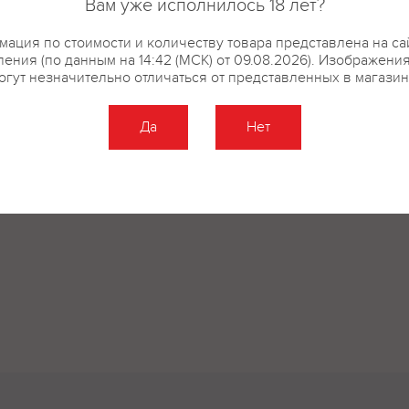
Вам уже исполнилось 18 лет?
ация по стоимости и количеству товара представлена на са
ения (по данным на 14:42 (МСК) от 09.08.2026). Изображени
огут незначительно отличаться от представленных в магазин
Да
Нет
Оставить отзыв