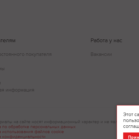
ателям
Работа у нас
остоянного покупателя
Вакансии
ны
и
ая информация
Этот с
пользо
риалы на сайте носят информационный характер и не являются рек
соглаш
а по обработке персональных данных
а использования файлов cookie
а конфиденциальности
При