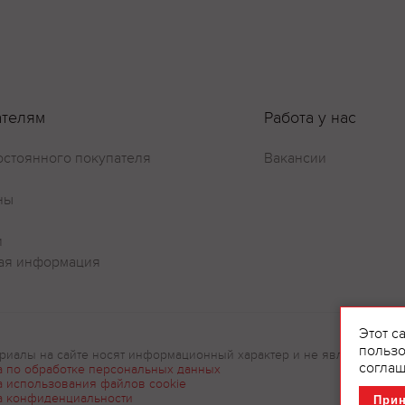
ателям
Работа у нас
остоянного покупателя
Вакансии
ны
и
ая информация
Этот с
пользо
риалы на сайте носят информационный характер и не являются рек
соглаш
а по обработке персональных данных
а использования файлов cookie
а конфиденциальности
При