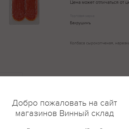
Цена может отличаться от ц
Торговая марка
Бахрушинъ
Колбаса сырокопченая, нарезк
купить?
Описание
Отзывы
Добро пожаловать на сайт
магазинов Винный склад