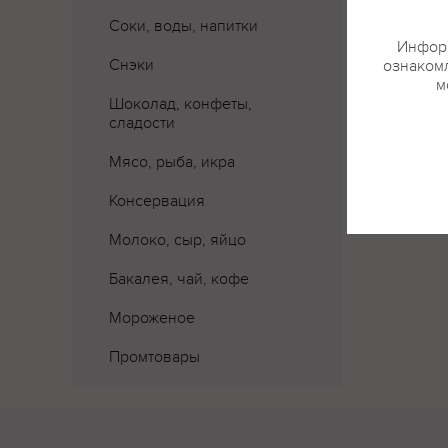
Соки, воды, напитки
Информ
Снэки
ознакомл
м
Шоколад, конфеты,
сладости
Мясо, рыба, икра
Консервация
Молоко, сыр, яйцо
Бакалея, чай, кофе
Мороженое
Промтовары