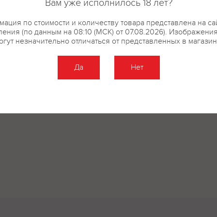
Вам уже исполнилось 18 лет?
ация по стоимости и количеству товара представлена на са
ения (по данным на 08:10 (МСК) от 07.08.2026). Изображени
огут незначительно отличаться от представленных в магазин
Да
Нет
Оставить отзыв