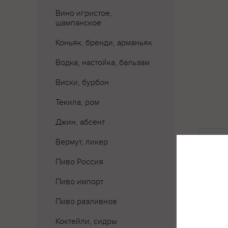
Вино игристое,
шампанское
Коньяк, бренди, арманьяк
Водка, настойка, бальзам
Виски, бурбон
Текила, ром
Джин, абсент
Где 
Вермут, ликер
Пиво Россия
Пиво импорт
Пиво разливное
Коктейли, сидры