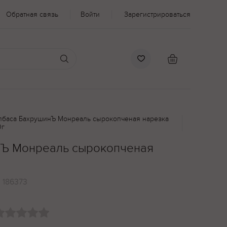
Обратная связь
Войти
Зарегистрироваться
лбаса БахрушинЪ Монреаль сырокопченая нарезка
0г
нЪ Монреаль сырокопченая
:
186373