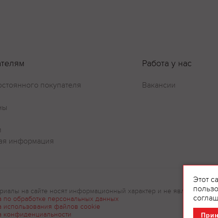
ателям
Работа у нас
остоянного покупателя
Вакансии
ны
Оставить отзыв
и
ая информация
Этот с
пользо
риалы на сайте носят информационный характер и не являются рек
соглаш
а по обработке персональных данных
а использования файлов cookie
а конфиденциальности
При