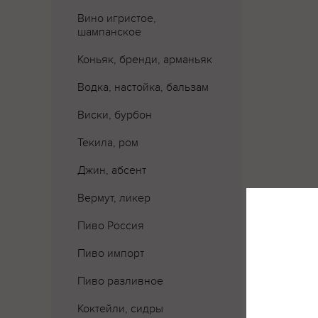
Вино игристое,
шампанское
Коньяк, бренди, арманьяк
Водка, настойка, бальзам
Виски, бурбон
Текила, ром
Джин, абсент
Вермут, ликер
Пиво Россия
Пиво импорт
Пиво разливное
Коктейли, сидры