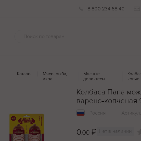
8 800 234 88 40
Каталог
Мясо, рыба,
Мясные
Колба
икра
деликтесы
копче
Колбаса Папа мож
варено-копченая 
Россия
Артикул
0
₽
Нет в наличии
.00