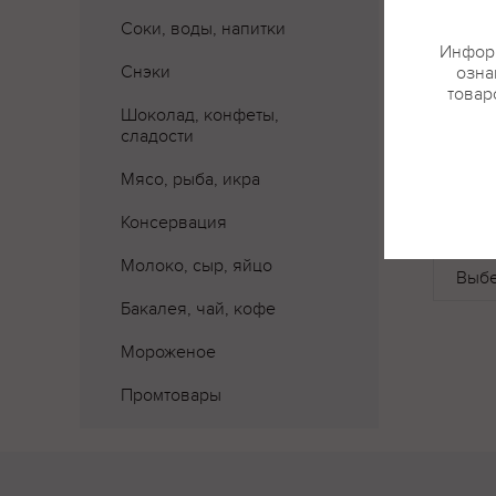
Соки, воды, напитки
Информ
Снэки
озна
товар
Шоколад, конфеты,
сладости
Мясо, рыба, икра
Где 
Консервация
Молоко, сыр, яйцо
Бакалея, чай, кофе
Мороженое
Промтовары