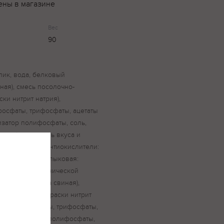
ены в магазине
Вес
90
пик, вода, белковый
ная), смесь посолочно-
ски нитрит натрия),
фосфаты, трифосфаты, ацетаты
лизатор полифосфаты, соль,
рчица), усилитель вкуса и
радный сахар, антиокислители:
рбат натрия. Балыковая:
-бройлера механической
р (вода, шкурка свиная),
ль, фиксатор окраски нитрит
ти: пирофосфаты, трифосфаты,
я; стабилизатор полифосфаты,