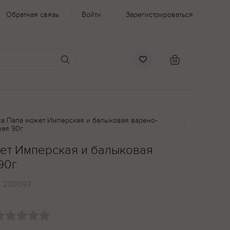
Обратная связь
Войти
Зарегистрироваться
са Папа может Имперская и балыковая варено-
ная 90г
ет Имперская и балыковая
90г
:
230093