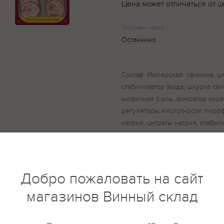
Цена может отличаться от ц
Торговая марка
Останкино
Состав: Имперская: свинина, ш
стабилизатор (вода, шкурка сви
нитритная (соль, фиксатор окра
регуляторы кислотности: пиро
натрия, цитраты натрия; стаби
натуральные пряности (в т.ч. го
аромата глутамат натрия, виног
аскорбиновая кислота, изоаско
свинина, вода, мясо цыпленка
Добро пожаловать на сайт
обвалки, белковый стабилизато
магазинов Винный склад
смесь посолочно-нитритная (со
натрия), регуляторы кислотнос
ацетаты натрия, цитраты натри