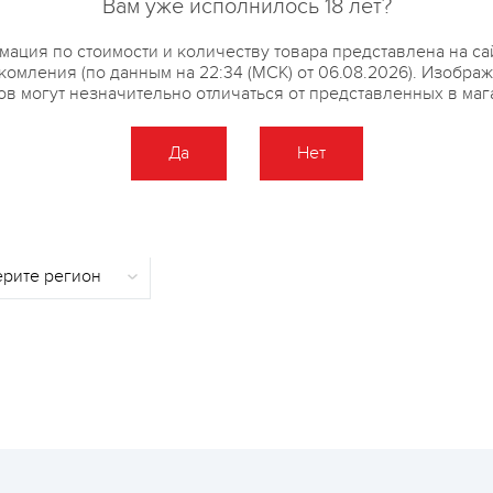
Вам уже исполнилось 18 лет?
добавка (соль, мальтодекстрин
кармин). Продукт может содерж
ация по стоимости и количеству товара представлена на са
горчицы, сои, глютена и проду
комления (по данным на 22:34 (МСК) от 06.08.2026). Изобра
ов могут незначительно отличаться от представленных в маг
Да
Нет
купить?
Описание
Отзывы