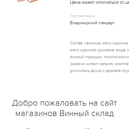
Цена может отличаться от ц
Торговая марка
Владимирский стандарт
Состав: свинина, мясо куриное
мясо куриное кусковое, вода,
яичный порошок, посолочно-ни
окраски нитрит натрия), компл
(усилитель вкуса и аромата глу
кислотности трифосфат натрия, 
яичный желток), виноградный са
антиокислитель аскорбиновая к
(перец черный)), комплексная
Добро пожаловать на сайт
(желирующие агенты каррагина
магазинов Винный склад
камедь рожкового дерева), ко
(регуляторы кислотности лактат
цитрат натрия 3-замещенный),