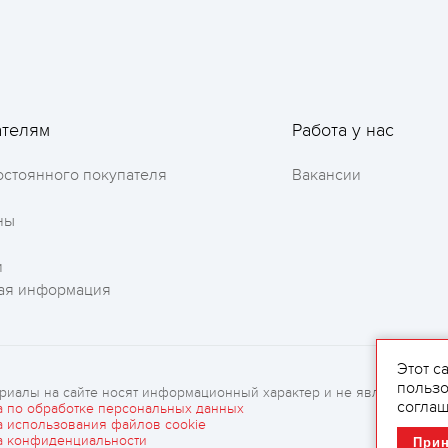
ателям
Работа у нас
остоянного покупателя
Вакансии
ны
Оставить отзыв
и
ая информация
Этот с
пользо
риалы на сайте носят информационный характер и не являются рек
соглаш
а по обработке персональных данных
а использования файлов cookie
а конфиденциальности
При