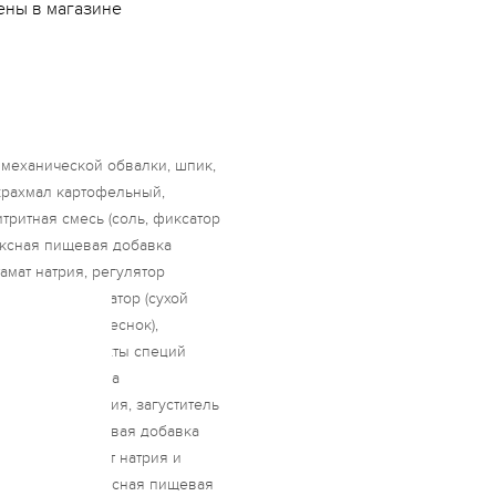
ены в магазине
 механической обвалки, шпик,
 крахмал картофельный,
тритная смесь (соль, фиксатор
ексная пищевая добавка
тамат натрия, регулятор
соль, ароматизатор (сухой
хар, специи (чеснок),
ислота, экстракты специй
 пищевая добавка
н и хлорид калия, загуститель
мплексная пищевая добавка
 кальция, ацетат натрия и
 чеснок, комплексная пищевая