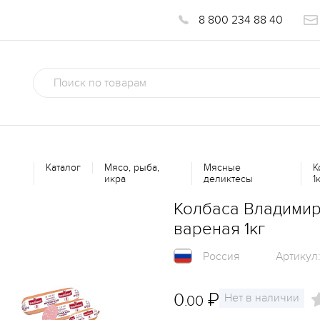
8 800 234 88 40
Каталог
Мясо, рыба,
Мясные
К
икра
деликтесы
1
Колбаса Владимир
вареная 1кг
Россия
Артикул
0
₽
Нет в наличии
.00