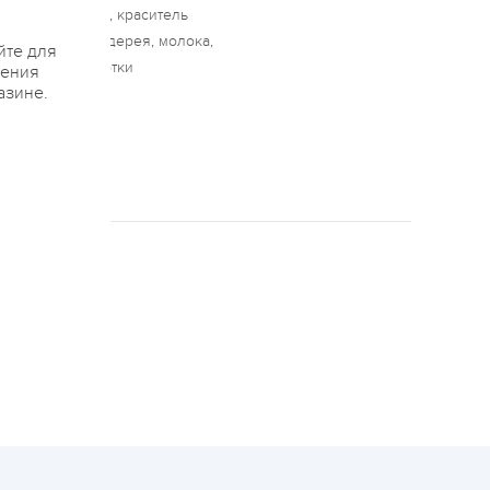
, сироп глюкозы, краситель
ать следы сельдерея, молока,
йте для
кты их переработки
жения
азине.