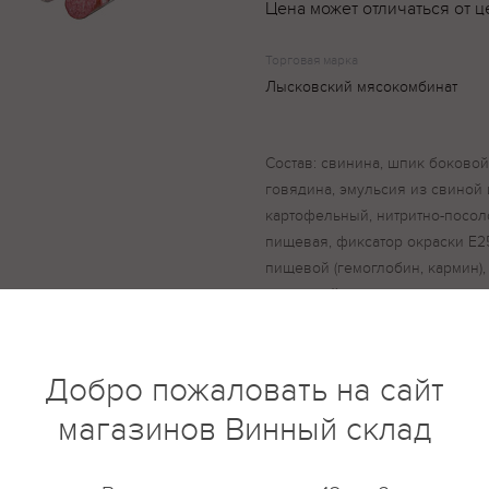
Цена может отличаться от ц
Торговая марка
Лысковский мясокомбинат
Состав: свинина, шпик боковой
говядина, эмульсия из свиной 
картофельный, нитритно-посол
пищевая, фиксатор окраски Е25
пищевой (гемоглобин, кармин), 
пряностей, декстроза, усилитель
антиокислитель: аскорбат натри
Добро пожаловать на сайт
магазинов Винный склад
купить?
Описание
Отзывы