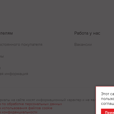
Оставить отзыв
ателям
Работа у нас
остоянного покупателя
Вакансии
ны
и
ая информация
Этот с
пользо
риалы на сайте носят информационный характер и не являются рек
соглаш
а по обработке персональных данных
а использования файлов cookie
а конфиденциальности
При