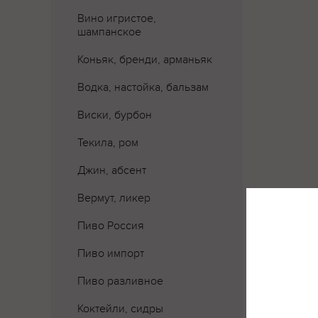
Вино игристое,
шампанское
Коньяк, бренди, арманьяк
Водка, настойка, бальзам
Виски, бурбон
Текила, ром
Джин, абсент
Вермут, ликер
Пиво Россия
Пиво импорт
Пиво разливное
Где 
Коктейли, сидры