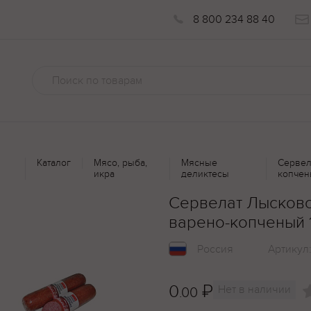
8 800 234 88 40
Каталог
Мясо, рыба,
Мясные
Сервел
икра
деликтесы
копчен
Сервелат Лысков
варено-копченый 
Россия
Артикул
0
₽
Нет в наличии
.00