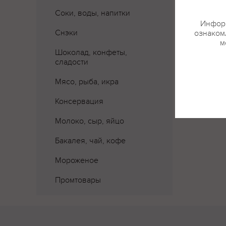
Соки, воды, напитки
Информ
Снэки
ознакомл
м
Шоколад, конфеты,
сладости
Мясо, рыба, икра
Консервация
Молоко, сыр, яйцо
Бакалея, чай, кофе
Мороженое
Промтовары