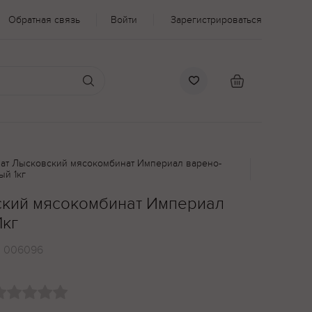
Обратная связь
Войти
Зарегистрироваться
ат Лысковский мясокомбинат Империал варено-
ый 1кг
ский мясокомбинат Империал
1кг
:
006096