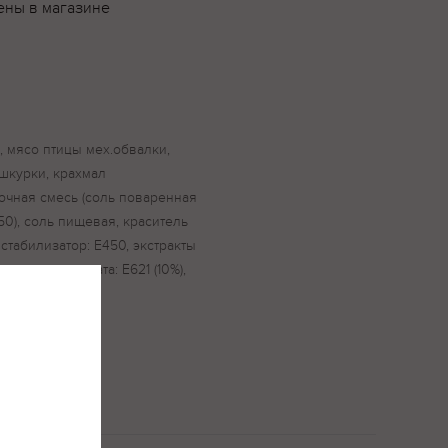
ены в магазине
, мясо птицы мех.обвалки,
шкурки, крахмал
очная смесь (соль поваренная
0), соль пищевая, краситель
стабилизатор: Е450, экстракты
 вкуса и аромата: Е621 (10%),
я Е301.