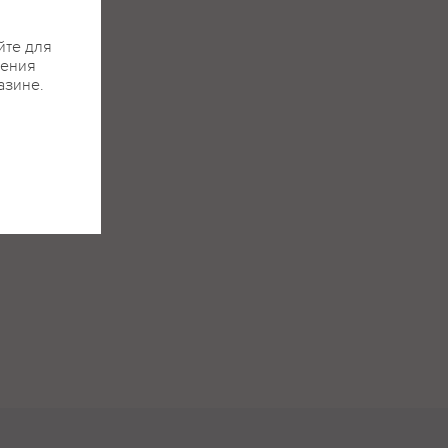
йте для
жения
азине.