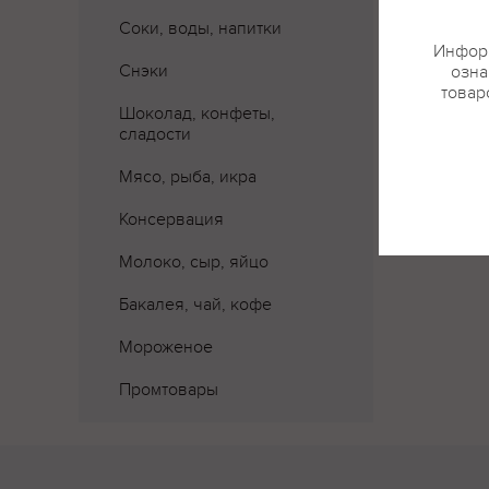
Соки, воды, напитки
Информ
Снэки
озна
товар
Шоколад, конфеты,
сладости
Мясо, рыба, икра
Консервация
Молоко, сыр, яйцо
Бакалея, чай, кофе
Мороженое
Промтовары