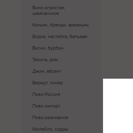
Вино игристое,
шампанское
Коньяк, бренди, арманьяк
Водка, настойка, бальзам
Виски, бурбон
Текила, ром
Джин, абсент
Вермут, ликер
Пиво Россия
Где 
Пиво импорт
Пиво разливное
Коктейли, сидры