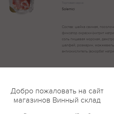
Торговая марка
Solemici
Состав: шейка свиная, посолоч
фиксатор окраски-(нитрит натри
соль пищевая морская, декстро
шалфей, розмарин, можжевельни
антиокислитель (аскорбат натри
купить?
Описание
Отзывы
Добро пожаловать на сайт
магазинов Винный склад