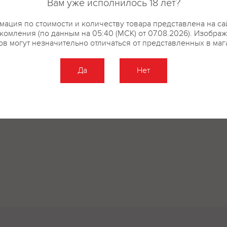
Вам уже исполнилось 18 лет?
ация по стоимости и количеству товара представлена на са
комления (по данным на 05:40 (МСК) от 07.08.2026). Изобра
ов могут незначительно отличаться от представленных в маг
Да
Нет
Оставить отзыв