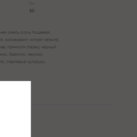
Вес
50
ная смесь (соль пищевая,
я, консервант- нитрат натрия),
за, пряности (перец черный,
к, базилик, чеснок),
я), стартовые культуры.