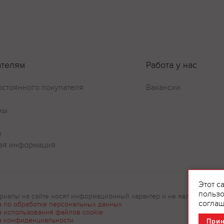
ателям
Работа у нас
остоянного покупателя
Вакансии
ны
и
ая информация
Этот с
пользо
риалы на сайте носят информационный характер и не являются рек
соглаш
а по обработке персональных данных
а использования файлов cookie
а конфиденциальности
При