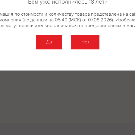
Вам уже исполнилось 18 лет?
ация по стоимости и количеству товара представлена на са
комления (по данным на 05:40 (МСК) от 07.08.2026). Изобра
ов могут незначительно отличаться от представленных в маг
Да
Нет
Оставить отзыв