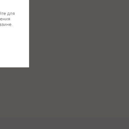
йте для
жения
азине.