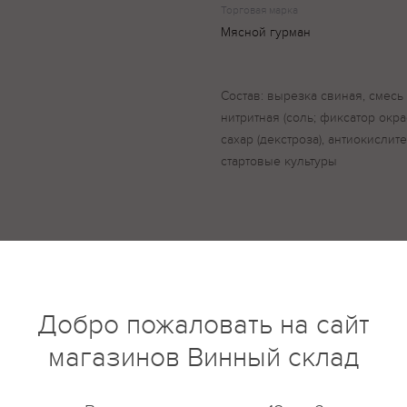
Торговая марка
Мясной гурман
Состав: вырезка свиная, смесь
нитритная (соль; фиксатор окрас
сахар (декстроза), антиокислите
стартовые культуры
купить?
Описание
Отзывы
Добро пожаловать на сайт
магазинов Винный склад