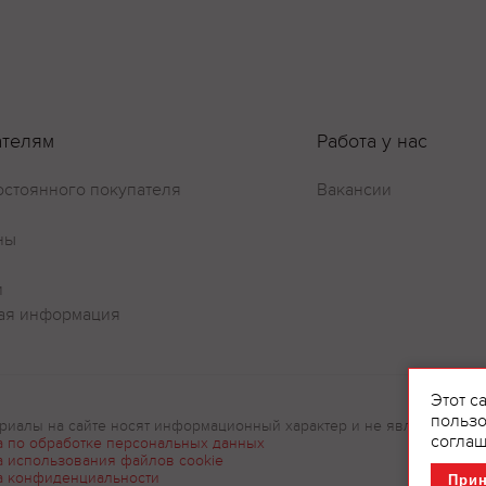
ателям
Работа у нас
остоянного покупателя
Вакансии
ны
и
ая информация
Этот с
пользо
риалы на сайте носят информационный характер и не являются рек
соглаш
а по обработке персональных данных
а использования файлов cookie
а конфиденциальности
При