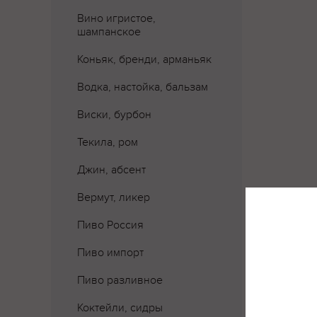
Вино игристое,
шампанское
Коньяк, бренди, арманьяк
Водка, настойка, бальзам
Виски, бурбон
Текила, ром
Джин, абсент
Вермут, ликер
Где 
Пиво Россия
Пиво импорт
Пиво разливное
Коктейли, сидры