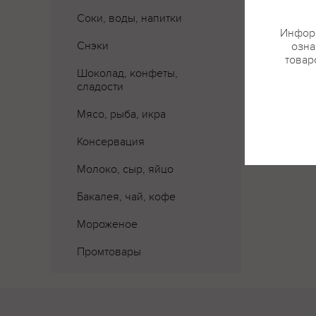
Соки, воды, напитки
Информ
Снэки
озна
товар
Шоколад, конфеты,
сладости
Мясо, рыба, икра
Консервация
Молоко, сыр, яйцо
Бакалея, чай, кофе
Мороженое
Промтовары