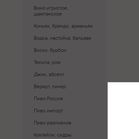
Вино игристое,
шампанское
Коньяк, бренди, арманьяк
Водка, настойка, бальзам
Виски, бурбон
Текила, ром
Джин, абсент
Вермут, ликер
Пиво Россия
Где 
Пиво импорт
Пиво разливное
Коктейли, сидры