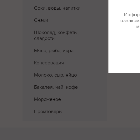
Соки, воды, напитки
Информ
Снэки
ознакомл
м
Шоколад, конфеты,
сладости
Мясо, рыба, икра
Консервация
Молоко, сыр, яйцо
Бакалея, чай, кофе
Мороженое
Промтовары