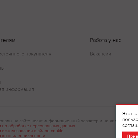
ателям
Работа у нас
остоянного покупателя
Вакансии
ны
и
ая информация
Этот с
пользо
риалы на сайте носят информационный характер и не являются рек
соглаш
а по обработке персональных данных
а использования файлов cookie
а конфиденциальности
При