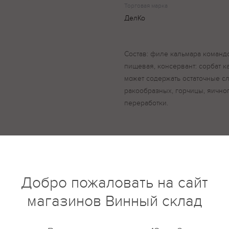
Торговая марка
ДелКо
Состав: филе кальмара команд
пищевая, консервант: сорбат к
может содержать остаточные с
ракообразных, горчицы, яично
переработки.
купить?
Описание
Отзывы
Добро пожаловать на сайт
магазинов Винный склад