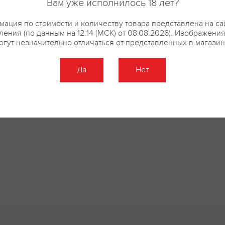
Вам уже исполнилось 18 лет?
ация по стоимости и количеству товара представлена на са
ения (по данным на 12:14 (МСК) от 08.08.2026). Изображени
огут незначительно отличаться от представленных в магазин
Да
Нет
Оставить отзыв