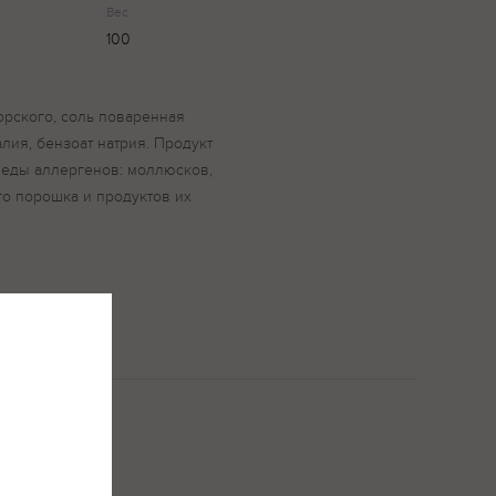
Вес
100
орского, соль поваренная
алия, бензоат натрия. Продукт
леды аллергенов: моллюсков,
го порошка и продуктов их