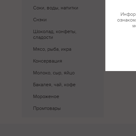
Соки, воды, напитки
Информ
Снэки
ознакомл
м
Шоколад, конфеты,
сладости
Мясо, рыба, икра
Консервация
Молоко, сыр, яйцо
Бакалея, чай, кофе
Мороженое
Промтовары