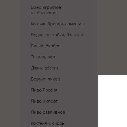
Вино игристое,
шампанское
Коньяк, бренди, арманьяк
Водка, настойка, бальзам
Виски, бурбон
Текила, ром
Джин, абсент
Вермут, ликер
Пиво Россия
Где 
Пиво импорт
Пиво разливное
Коктейли, сидры