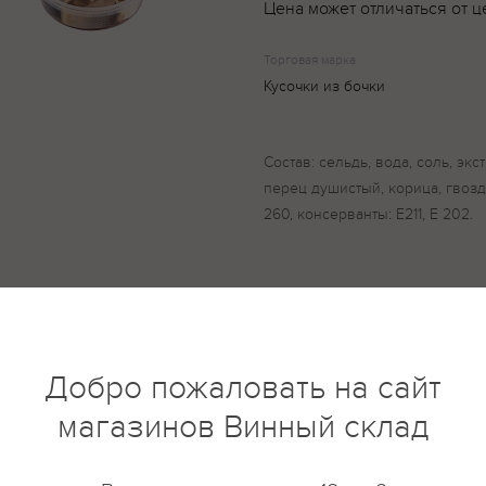
Цена может отличаться от ц
Торговая марка
Кусочки из бочки
Состав: сельдь, вода, соль, эк
перец душистый, корица, гвозд
260, консерванты: Е211, Е 202.
купить?
Описание
Отзывы
Добро пожаловать на сайт
магазинов Винный склад