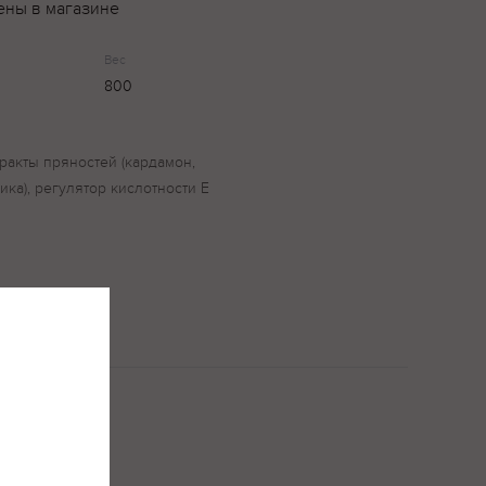
ены в магазине
Вес
800
стракты пряностей (кардамон,
ика), регулятор кислотности Е