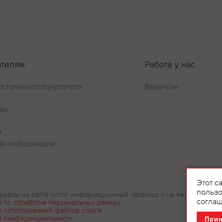
ателям
Работа у нас
остоянного покупателя
Вакансии
ны
и
ая информация
Этот с
пользо
риалы на сайте носят информационный характер и не являются рек
соглаш
а по обработке персональных данных
а использования файлов cookie
а конфиденциальности
При