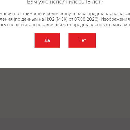
Вам уже исполнилось 18 лет?
ация по стоимости и количеству товара представлена на са
ения (по данным на 11:02 (МСК) от 07.08.2026). Изображени
огут незначительно отличаться от представленных в магазин
Да
Нет
Оставить отзыв