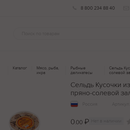
8 800 234 88 40
Каталог
Мясо, рыба,
Рыбные
Сельдь Кус
икра
деликатесы
солевой з
Сельдь Кусочки из
пряно-солевой за
Россия
Артикул
0
₽
Нет в наличии
.00