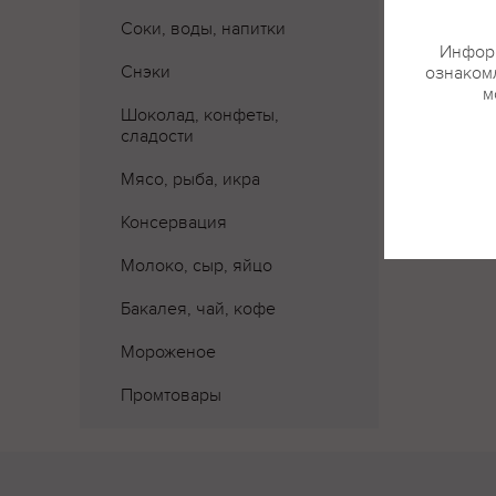
Соки, воды, напитки
Информ
Снэки
ознакомл
м
Шоколад, конфеты,
сладости
Мясо, рыба, икра
Консервация
Молоко, сыр, яйцо
Бакалея, чай, кофе
Мороженое
Промтовары