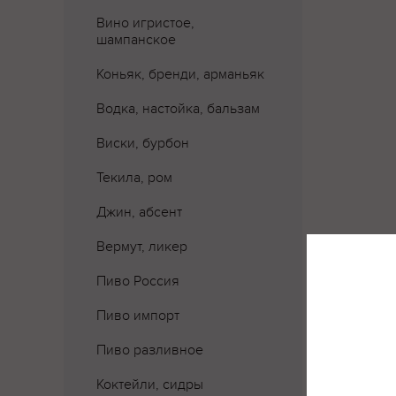
Вино игристое,
шампанское
Коньяк, бренди, арманьяк
Водка, настойка, бальзам
Виски, бурбон
Текила, ром
Джин, абсент
Вермут, ликер
Пиво Россия
Пиво импорт
Пиво разливное
Где 
Коктейли, сидры