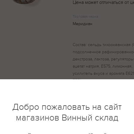
Цена может отличаться от ц
Торговая марка
Меридиан
Состав: сельдь тихоокеанская (Cl
подсолнечное рафинированное
декстроза, лактоза, регуляторы
ацетат натрия, Е575, лимонная
усилитель вкуса и аромата Е62
Е551, зелень укропа сушеная, 
сорбат калия.
Добро пожаловать на сайт
магазинов Винный склад
купить?
Описание
Отзывы