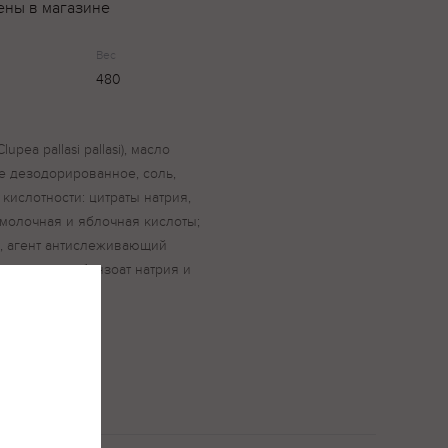
ены в магазине
Вес
480
upea pallasi pallasi), масло
 дезодорированное, соль,
 кислотности: цитраты натрия,
, молочная и яблочная кислоты;
1, агент антислеживающий
консерванты бензоат натрия и