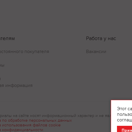
Оставить отзыв
ателям
Работа у нас
остоянного покупателя
Вакансии
ны
и
ая информация
Этот с
пользо
риалы на сайте носят информационный характер и не являются рек
соглаш
а по обработке персональных данных
а использования файлов cookie
а конфиденциальности
При