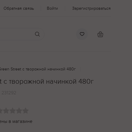
Обратная связь
Войти
Зарегистрироваться
reen Street с творожной начинкой 480г
t с творожной начинкой 480г
:
231292
ены в магазине