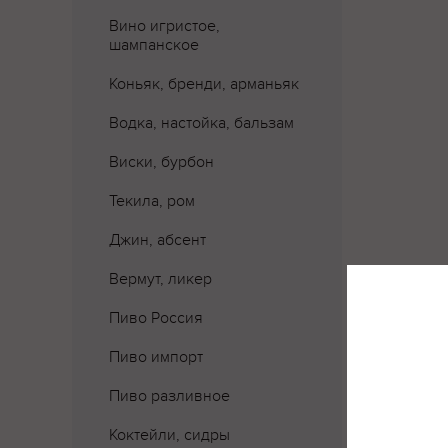
Вино игристое,
шампанское
Коньяк, бренди, арманьяк
Водка, настойка, бальзам
Виски, бурбон
Текила, ром
Джин, абсент
Вермут, ликер
Пиво Россия
Пиво импорт
Пиво разливное
Коктейли, сидры