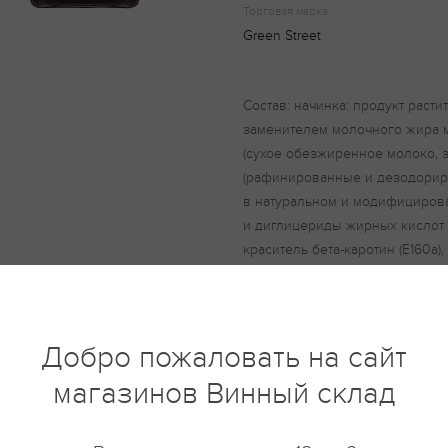
Торговая марка
Green Street
Состав: начинка: продукт раст
заменителем молочного жира 
(сухое обезжиренное молоко, 
(рафинированные и дезодорир
в натуральном и модифицирова
и диглицериды жирных кислот (Е
краситель бета-каротин (Е160а
происхождения, пищевые волокн
регулятор кислотности (Е331), у
ферментный препарат – пепсин
микроорганизмов, консервант (
Добро пожаловать на сайт
пищевое, сахар; тесто - мука 
магазинов Винный склад
вода питьевая, молоко питьев
масло растительное, соль пище