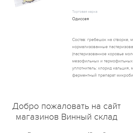
Торговая марка
Одиссея
Состав: гребешок на створке, 
нормализованные пастеризова
(пастеризованное коровье мол
мезофильных и термофильных 
уплотнитель: хлорид кальция
ферментный препарат микроби
происхождения), укроп.
Добро пожаловать на сайт
магазинов Винный склад
купить?
Описание
Отзывы