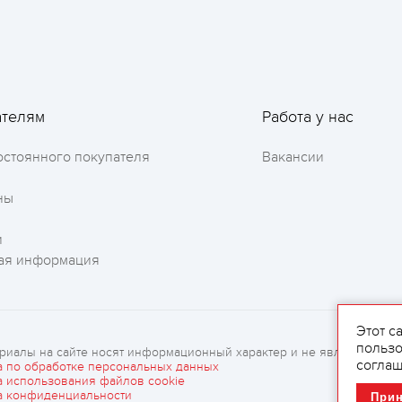
Оставить отзыв
ателям
Работа у нас
остоянного покупателя
Вакансии
ны
и
ая информация
Этот с
пользо
риалы на сайте носят информационный характер и не являются рек
соглаш
а по обработке персональных данных
а использования файлов cookie
а конфиденциальности
При