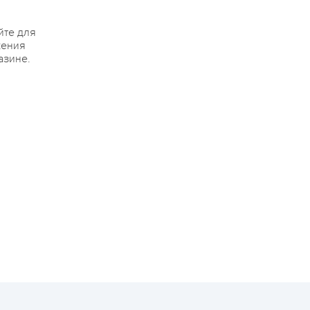
йте для
жения
азине.