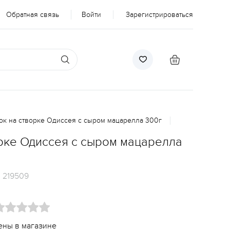
Обратная связь
Войти
Зарегистрироваться
к на створке Одиссея с сыром мацарелла 300г
рке Одиссея с сыром мацарелла
:
219509
ены в магазине