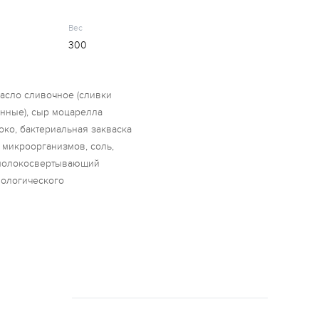
Вес
300
масло сливочное (сливки
нные), сыр моцарелла
око, бактериальная закваска
микроорганизмов, соль,
, молокосвертывающий
ологического