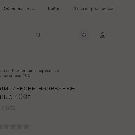
Обратная связь
Войти
Зарегистрироваться
езона Шампиньоны нарезаные
ороженные 400г
Шампиньоны нарезаные
ные 400г
:
118452