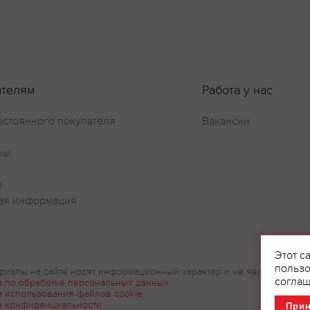
Оставить отзыв
ателям
Работа у нас
остоянного покупателя
Вакансии
ны
и
ая информация
Этот с
пользо
риалы на сайте носят информационный характер и не являются рек
соглаш
а по обработке персональных данных
а использования файлов cookie
а конфиденциальности
При