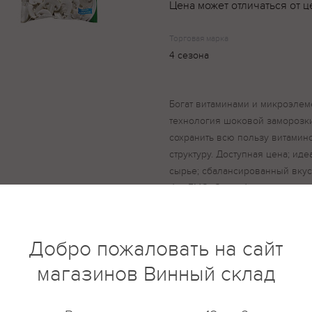
Цена может отличаться от ц
Торговая марка
4 сезона
Богат витаминами и микроэлем
технология шоковой заморозки
сохранить всю пользу витамин
структуру. Доступная цена; ид
сырье; сбалансированный вкус
без ГМО. Способ приготовлени
приготовлением. Желаемое кол
выбранной рецептуре. Состав:
Добро пожаловать на сайт
магазинов Винный склад
купить?
Описание
Отзывы