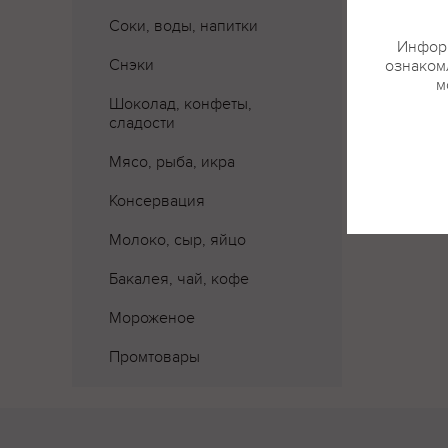
Соки, воды, напитки
Информ
Снэки
ознакомл
м
Шоколад, конфеты,
сладости
Мясо, рыба, икра
Консервация
Молоко, сыр, яйцо
Бакалея, чай, кофе
Мороженое
Промтовары