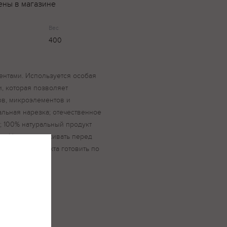
ены в магазине
Вес
400
ентами. Используется особая
, которая позволяет
ов, микроэлементов и
еальная нарезка; отечественное
; 100% натуральный продукт
я: Не размораживать перед
ичество продукта готовить по
 шампиньоны.