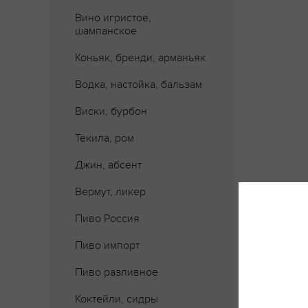
Вино игристое,
шампанское
Коньяк, бренди, арманьяк
Водка, настойка, бальзам
Виски, бурбон
Текила, ром
Джин, абсент
Вермут, ликер
Пиво Россия
Пиво импорт
Пиво разливное
Коктейли, сидры
Где 