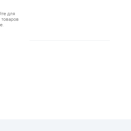
йте для
я товаров
е.