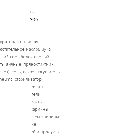
Вес
300
ра, вода питьевая,
астительное масло), мука
ий сорт, белок соевый,
ы яичные, пряности (тмин,
нок), соль, сахар, загуститель:
heuma, стабилизатор:
отности (трифосфаты,
рия), антиокислители
токоферол, экстракты
чая, краситель: кармины.
 В заботе о Вашем здоровье,
предприятии также
 орехи, сельдерей и продукты