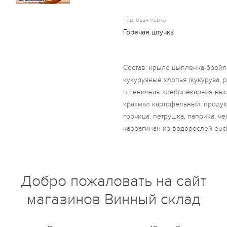
Торговая марка
Горячая штучка
Состав: крыло цыпленка-бройле
кукурузные хлопья (кукуруза, р
пшеничная хлебопекарная высш
крахмал картофельный, продукт
горчица, петрушка, паприка, чес
каррагинан из водорослей euc
пирофосфаты, регуляторы кисл
карбонаты натрия, цитраты нат
(аскорбиновая кислота, альфа-
Добро пожаловать на сайт
розмарина), экстракт зеленого 
Бережно обжарено во фритюре.
магазинов Винный склад
мы обязаны сообщить, что на 
используются: кунжут, молоко,
их переработки.