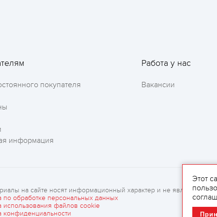
ателям
Работа у нас
остоянного покупателя
Вакансии
Оставить отзыв
ны
и
ая информация
Этот с
пользо
риалы на сайте носят информационный характер и не являются рек
соглаш
а по обработке персональных данных
а использования файлов cookie
а конфиденциальности
При