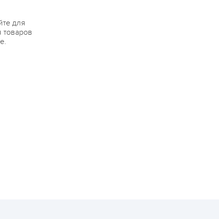
йте для
я товаров
е.