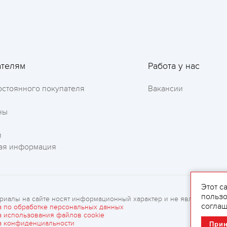
ателям
Работа у нас
остоянного покупателя
Вакансии
ны
и
ая информация
Этот с
пользо
риалы на сайте носят информационный характер и не являются рек
соглаш
а по обработке персональных данных
а использования файлов cookie
а конфиденциальности
При