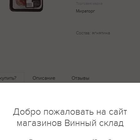
Торговая марка
Мираторг
Состав: ягнятина
купить?
Описание
Отзывы
Добро пожаловать на сайт
магазинов Винный склад