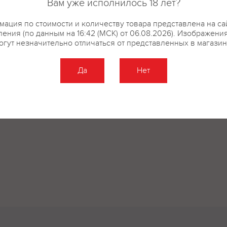
Вам уже исполнилось 18 лет?
ация по стоимости и количеству товара представлена на са
ения (по данным на 16:42 (МСК) от 06.08.2026). Изображени
огут незначительно отличаться от представленных в магазин
Да
Нет
Оставить отзыв