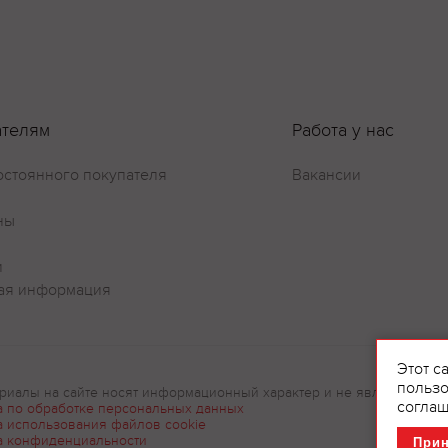
ателям
Работа у нас
остоянного покупателя
Вакансии
ны
и
ая информация
Этот с
пользо
риалы на сайте носят информационный характер и не являются рек
соглаш
а по обработке персональных данных
а использования файлов cookie
а конфиденциальности
При