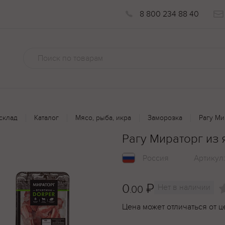
8 800 234 88 40
склад
Каталог
Мясо, рыба, икра
Заморозка
Рагу Ми
Рагу Мираторг из 
Россия
Артикул
0
₽
Нет в наличии
.00
Цена может отличаться от ц