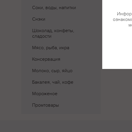
Соки, воды, напитки
Информ
Снэки
ознакомл
м
Шоколад, конфеты,
сладости
Мясо, рыба, икра
Консервация
Молоко, сыр, яйцо
Бакалея, чай, кофе
Мороженое
Промтовары