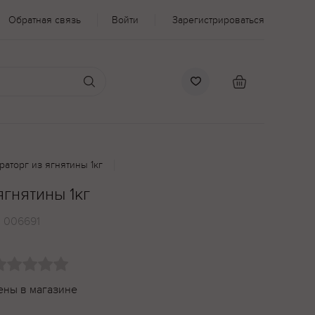
Обратная связь
Войти
Зарегистрироваться
раторг из ягнятины 1кг
ягнятины 1кг
:
006691
ены в магазине