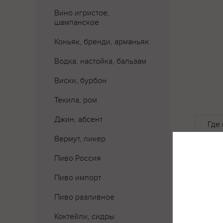
Вино игристое,
шампанское
Коньяк, бренди, арманьяк
Водка, настойка, бальзам
Виски, бурбон
Текила, ром
Джин, абсент
Где 
Вермут, ликер
Пиво Россия
Пиво импорт
Пиво разливное
Коктейли, сидры