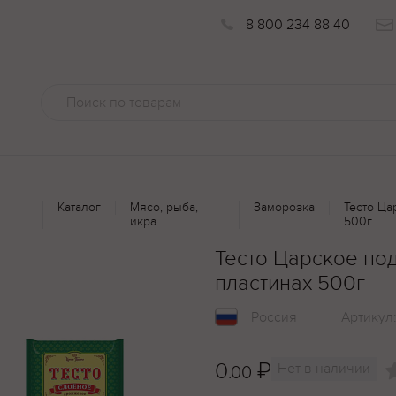
8 800 234 88 40
Каталог
Мясо, рыба,
Заморозка
Тесто Ца
икра
500г
Тесто Царское по
пластинах 500г
Россия
Артикул
0
₽
Нет в наличии
.00