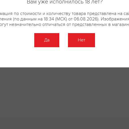
Вам уже исполнилось 18 лет?
молочных, горчичных и яичных
ация по стоимости и количеству товара представлена на са
ения (по данным на 18:34 (МСК) от 06.08.2026). Изображени
огут незначительно отличаться от представленных в магазин
купить?
Описание
Отзывы
Да
Нет