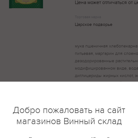
Цена может отличаться от ц
Торговая марка
Царское подворье
мука пшеничная хлебопекарная
питьевая, маргарин для слоен
дезодорированные растительны
модифицированном виде, вода,
диглицериды жирных кислот, 
жирных кислот, соевый лецитин
сорбат калия, регулятор кисло
ароматизатор, краситель карот
аскорбиновая кислота, альфа-т
Добро пожаловать на сайт
хлебопекарные прессованные,
магазинов Винный склад
добавка (пшеничная клейковин
аскорбиновая кислота, фермен
амилаза и гемицеллюлаза). Пр