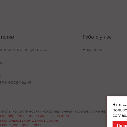
ателям
Работа у нас
остоянного покупателя
Вакансии
Оставить отзыв
ны
и
ая информация
Этот с
пользо
риалы на сайте носят информационный характер и не являются рек
соглаш
а по обработке персональных данных
а использования файлов cookie
а конфиденциальности
При