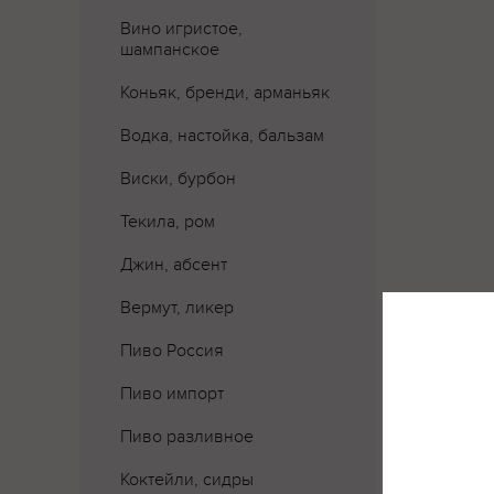
Вино игристое,
шампанское
Коньяк, бренди, арманьяк
Водка, настойка, бальзам
Виски, бурбон
Текила, ром
Джин, абсент
Вермут, ликер
Пиво Россия
Пиво импорт
Пиво разливное
Коктейли, сидры