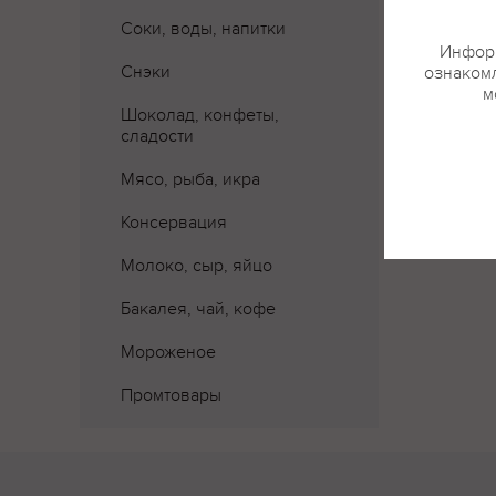
Соки, воды, напитки
Информ
Снэки
ознакомл
м
Шоколад, конфеты,
сладости
Где 
Мясо, рыба, икра
Консервация
Молоко, сыр, яйцо
Бакалея, чай, кофе
Мороженое
Промтовары