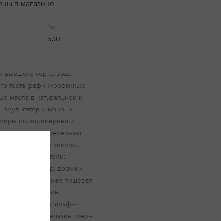
ены в магазине
Вес
500
 высшего сорта, вода
ого теста (рафинированные
е масла в натуральном и
 эмульгаторы: моно- и
эфиры полиглицерина и
; соль, сахар, консервант
тности лимонная кислота,
ины, антиокислители:
окоферол), сахар, дрожжи
 соль, комплексная пищевая
а, антиокислитель
тные препараты: альфа-
одукт может содержать следы