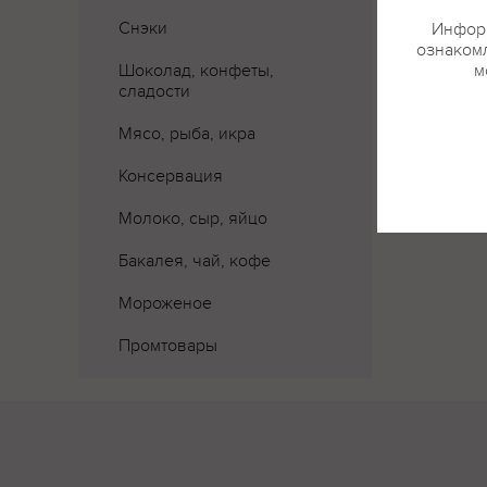
Снэки
Информ
ознакомл
Шоколад, конфеты,
м
сладости
Мясо, рыба, икра
Консервация
Молоко, сыр, яйцо
Бакалея, чай, кофе
Мороженое
Промтовары