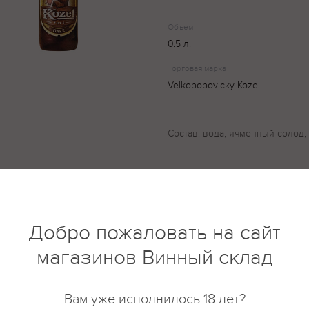
Объем
0.5 л.
Торговая марка
Velkopopovicky Kozel
Состав: вода, ячменный солод, 
купить?
Описание
Отзывы
Добро пожаловать на сайт
магазинов Винный склад
Вам уже исполнилось 18 лет?