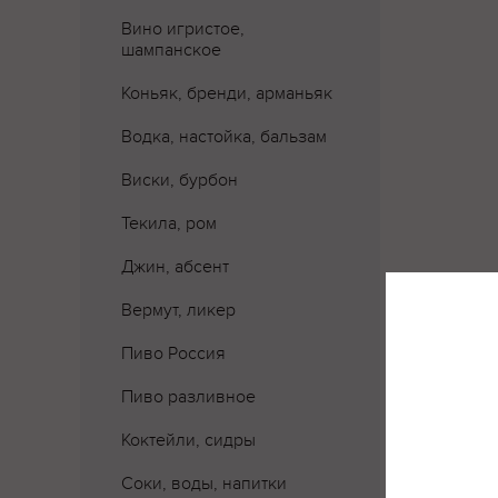
Вино игристое,
шампанское
Коньяк, бренди, арманьяк
Водка, настойка, бальзам
Виски, бурбон
Текила, ром
Джин, абсент
Вермут, ликер
Где 
Пиво Россия
Пиво разливное
Коктейли, сидры
Соки, воды, напитки