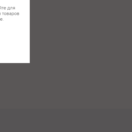
йте для
я товаров
е.