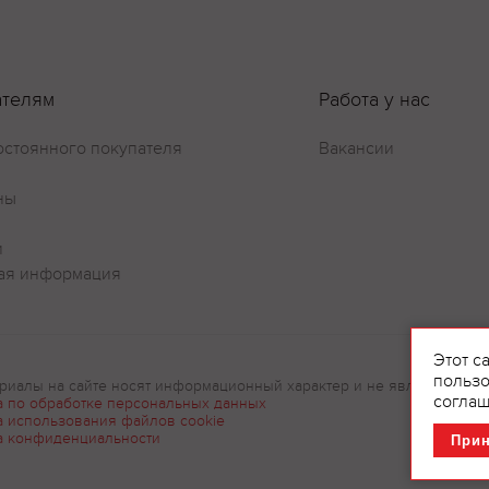
ателям
Работа у нас
остоянного покупателя
Вакансии
ны
и
ая информация
Этот с
пользо
риалы на сайте носят информационный характер и не являются рек
соглаш
а по обработке персональных данных
а использования файлов cookie
а конфиденциальности
При