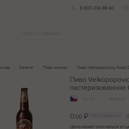
8 800 234 88 40
склад
Каталог
Пиво импорт
Пиво Velkopopovicky Kozel 
Пиво Velkopopovic
пастеризованное 
Чехия
Артикул:
0
₽
Нет в наличии
.00
Цена может отличаться от ц