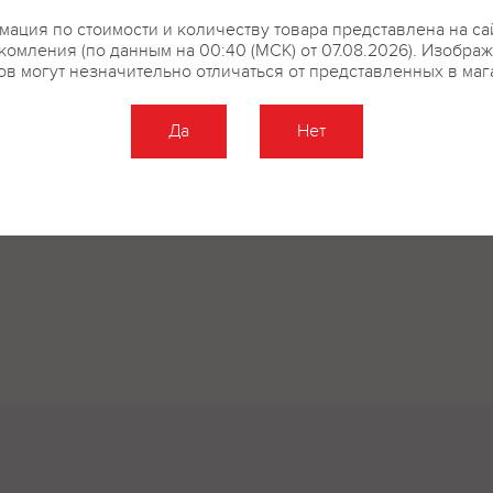
купить?
Описание
Отзывы
ация по стоимости и количеству товара представлена на са
комления (по данным на 00:40 (МСК) от 07.08.2026). Изобра
ов могут незначительно отличаться от представленных в маг
Да
Нет