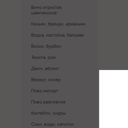
Вино игристое,
шампанское
Коньяк, бренди, арманьяк
Водка, настойка, бальзам
Виски, бурбон
Текила, ром
Джин, абсент
Вермут, ликер
Пиво импорт
Пиво разливное
Коктейли, сидры
Соки, воды, напитки