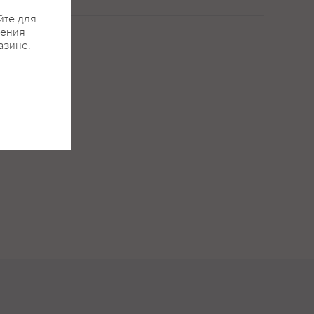
йте для
жения
азине.