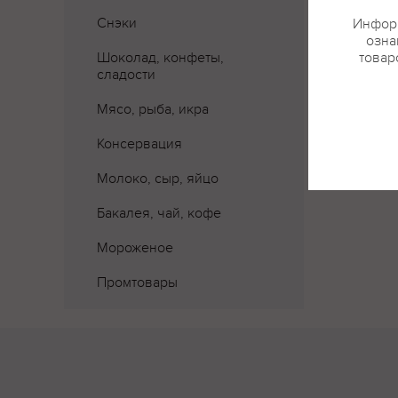
Где 
Снэки
Информ
озна
Шоколад, конфеты,
товар
сладости
Мясо, рыба, икра
Консервация
Молоко, сыр, яйцо
Бакалея, чай, кофе
Мороженое
Промтовары