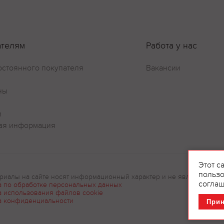
Оставить отзыв
ателям
Работа у нас
остоянного покупателя
Вакансии
ны
и
ая информация
Этот с
пользо
риалы на сайте носят информационный характер и не являются рек
соглаш
а по обработке персональных данных
а использования файлов cookie
а конфиденциальности
При