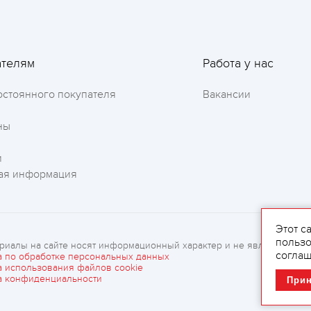
Оставить отзыв
ателям
Работа у нас
остоянного покупателя
Вакансии
ны
и
ая информация
Этот с
пользо
риалы на сайте носят информационный характер и не являются рек
соглаш
а по обработке персональных данных
а использования файлов cookie
а конфиденциальности
При