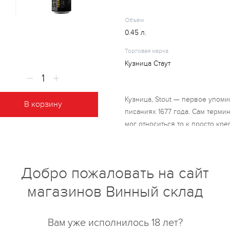
Объем
0.45 л.
Торговая марка
Кузница Стаут
Кузница, Stout — первое упоми
В корзину
писаниях 1677 года. Сам терми
мог относиться то к просто кре
важен, светлые эли также могли
портерам, пока не отделилось
благодаря Артуру Гиннессу. Се
Добро пожаловать на сайт
темный эль с густой кремовой
магазинов Винный склад
Вам уже исполнилось 18 лет?