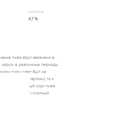
Крепость
4,7 %
нание пива stout замечено в
н «stout» в различные периоды
пкому пиву (цвет был не
 называться «стаутом»), то к
 в индивидуальный сорт пива
годня stout – это плотный
 пеной