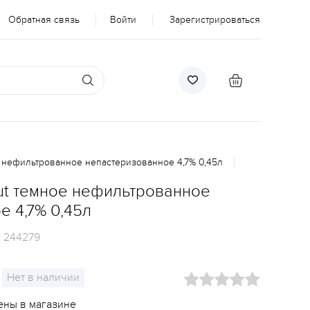
Обратная связь
Войти
Зарегистрироваться
е нефильтрованное непастеризованное 4,7% 0,45л
out темное нефильтрованное
 4,7% 0,45л
:
244279
Нет в наличии
ены в магазине