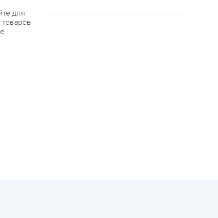
йте для
я товаров
е.