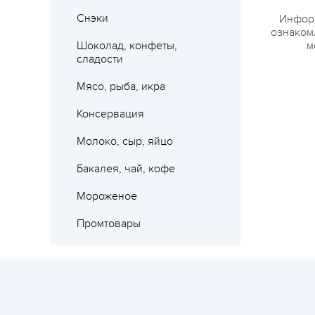
Где 
Снэки
Информ
ознакомл
Шоколад, конфеты,
м
сладости
Мясо, рыба, икра
Консервация
Молоко, сыр, яйцо
Бакалея, чай, кофе
Мороженое
Промтовары