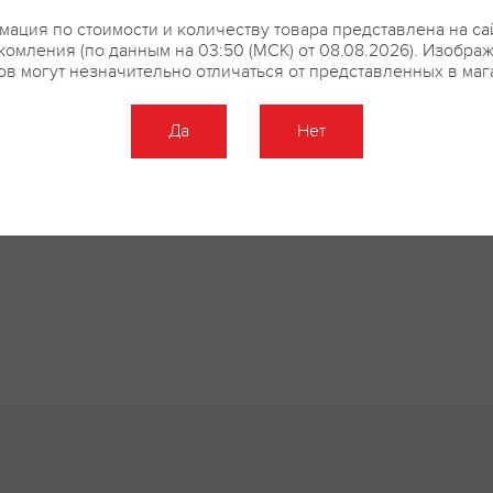
ация по стоимости и количеству товара представлена на са
комления (по данным на 03:50 (МСК) от 08.08.2026). Изобра
ов могут незначительно отличаться от представленных в маг
Да
Нет
Оставить отзыв