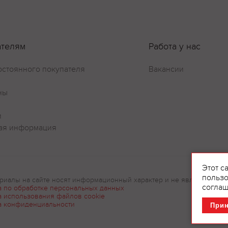
ателям
Работа у нас
остоянного покупателя
Вакансии
ны
и
ая информация
Этот с
пользо
риалы на сайте носят информационный характер и не являются рек
соглаш
а по обработке персональных данных
а использования файлов cookie
а конфиденциальности
При