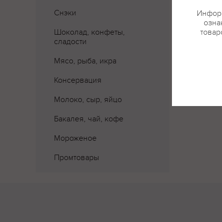
Снэки
Информ
озна
Шоколад, конфеты,
товар
сладости
Мясо, рыба, икра
Консервация
Молоко, сыр, яйцо
Бакалея, чай, кофе
Мороженое
Промтовары