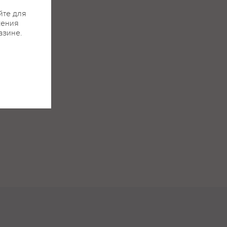
йте для
жения
азине.