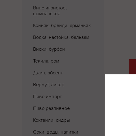
Вино игристое,
шампанское
Коньяк, бренди, арманьяк
Водка, настойка, бальзам
Виски, бурбон
Текила, ром
Джин, абсент
Вермут, ликер
Пиво импорт
Где 
Пиво разливное
Коктейли, сидры
Соки, воды, напитки