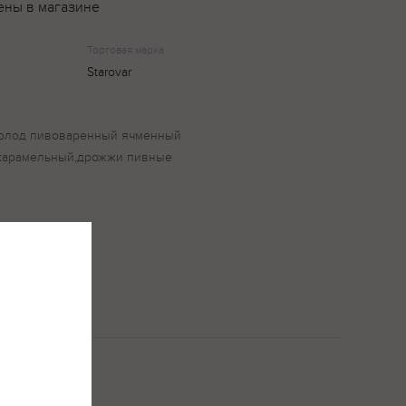
ены в магазине
Торговая марка
Starovar
,солод пивоваренный ячменный
 карамельный,дрожжи пивные