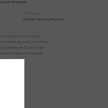
ены в магазине
Торговая марка
Южная крепость.Чешское
ным составом и приятным
 Отличается высокой легкостью
вом диапазоне Состав: вода
аренный ячменный светлый,
родукты.