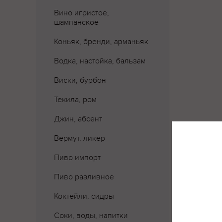
Вино игристое,
шампанское
Коньяк, бренди, арманьяк
Водка, настойка, бальзам
Виски, бурбон
Текила, ром
Джин, абсент
Вермут, ликер
Пиво импорт
Пиво разливное
Где 
Коктейли, сидры
Соки, воды, напитки