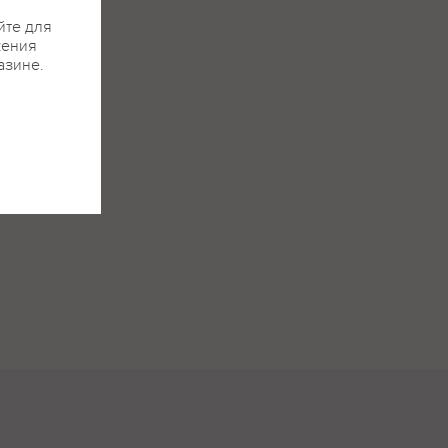
йте для
жения
азине.