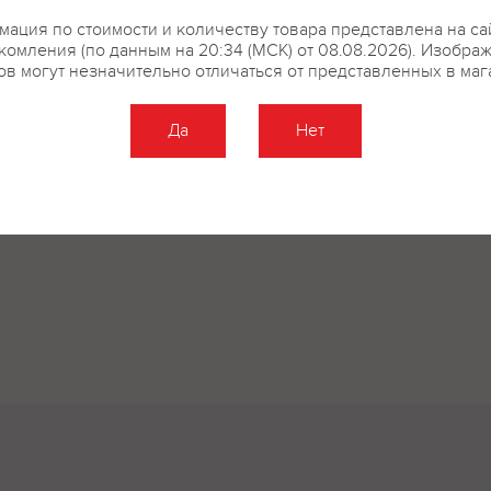
ация по стоимости и количеству товара представлена на са
комления (по данным на 20:34 (МСК) от 08.08.2026). Изобра
ов могут незначительно отличаться от представленных в маг
Да
Нет
Оставить отзыв