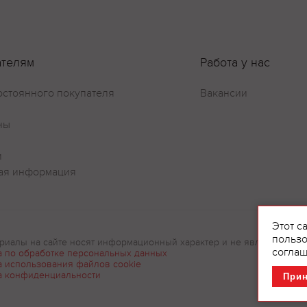
ателям
Работа у нас
остоянного покупателя
Вакансии
ны
и
ая информация
Этот с
пользо
риалы на сайте носят информационный характер и не являются рек
соглаш
а по обработке персональных данных
а использования файлов cookie
а конфиденциальности
При