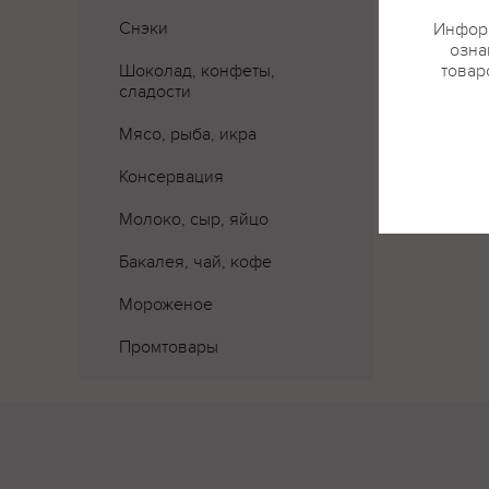
Снэки
Информ
озна
Шоколад, конфеты,
товар
сладости
Мясо, рыба, икра
Консервация
Молоко, сыр, яйцо
Бакалея, чай, кофе
Мороженое
Промтовары