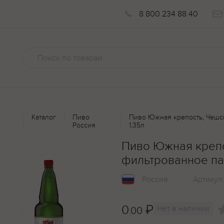
8 800 234 88 40
Каталог
Пиво
Пиво Южная крепость, Чешс
Россия
1,35л
Пиво Южная крепо
фильтрованное па
Россия
Артикул
0
₽
Нет в наличии
.00