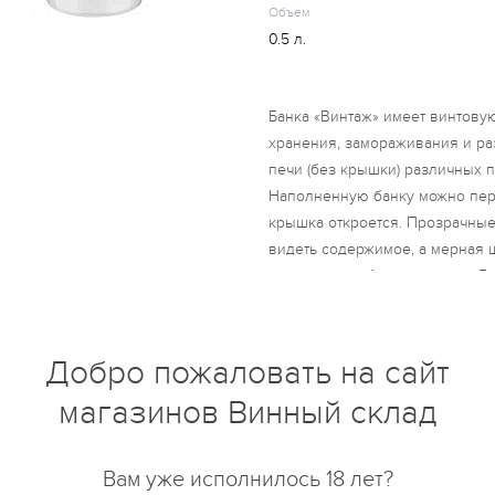
Объем
0.5 л.
Банка «Винтаж» имеет винтову
хранения, замораживания и р
печи (без крышки) различных п
Наполненную банку можно пере
крышка откроется. Прозрачны
видеть содержимое, а мерная 
определить объем продукта. Ба
другую для экономии места в 
шкафу. Можно мыть в посудом
Добро пожаловать на сайт
магазинов Винный склад
купить?
Описание
Отзывы
Вам уже исполнилось 18 лет?