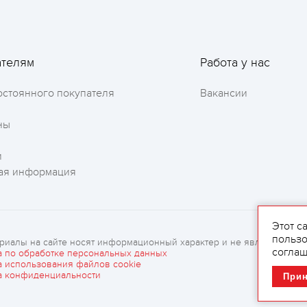
Оставить отзыв
ателям
Работа у нас
остоянного покупателя
Вакансии
ны
и
ая информация
Этот с
пользо
риалы на сайте носят информационный характер и не являются рек
соглаш
а по обработке персональных данных
а использования файлов cookie
а конфиденциальности
При