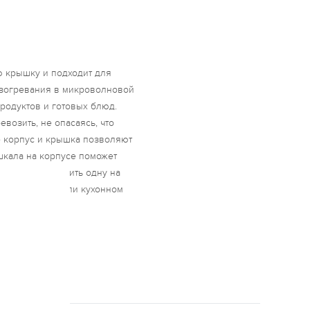
ю крышку и подходит для
азогревания в микроволновой
родуктов и готовых блюд.
возить, не опасаясь, что
е корпус и крышка позволяют
шкала на корпусе поможет
нки можно ставить одну на
холодильнике или кухонном
оечной машине.