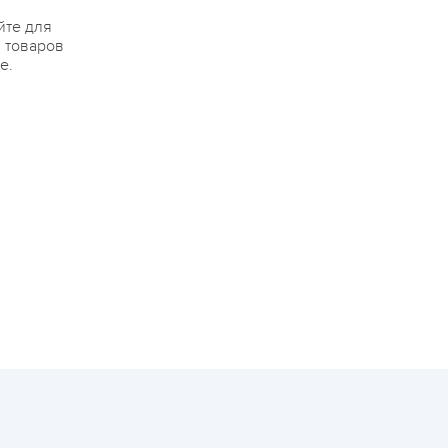
йте для
я товаров
е.