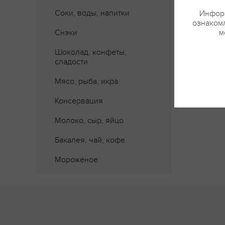
Соки, воды, напитки
Информ
ознакомл
Снэки
м
Шоколад, конфеты,
сладости
Мясо, рыба, икра
Консервация
Молоко, сыр, яйцо
Бакалея, чай, кофе
Мороженое