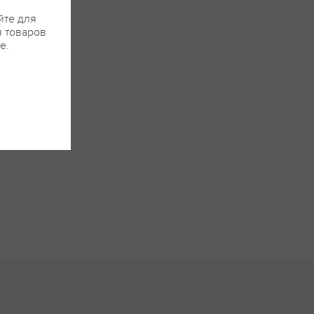
йте для
я товаров
е.