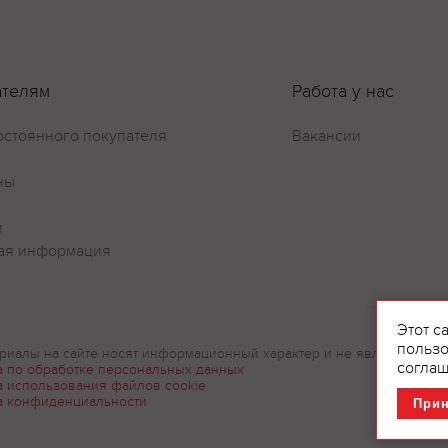
ателям
Работа у нас
остоянного покупателя
Вакансии
ны
и
ая информация
Этот с
пользо
риалы на сайте носят информационный характер и не являются рек
соглаш
а по обработке персональных данных
а использования файлов cookie
а конфиденциальности
При