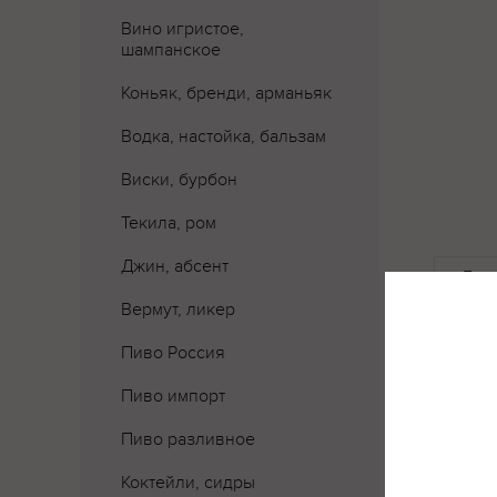
Вино игристое,
шампанское
Коньяк, бренди, арманьяк
Водка, настойка, бальзам
Виски, бурбон
Текила, ром
Джин, абсент
Где 
Вермут, ликер
Пиво Россия
Пиво импорт
Пиво разливное
Коктейли, сидры