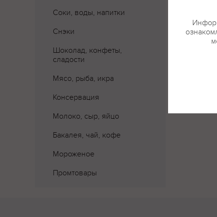
Соки, воды, напитки
Информ
Снэки
ознакомл
м
Шоколад, конфеты,
сладости
Мясо, рыба, икра
Консервация
Молоко, сыр, яйцо
Бакалея, чай, кофе
Мороженое
Промтовары