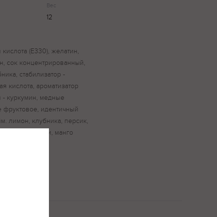
Вес
12
 кислота (Е330), желатин,
н, сок концентрированный,
ника, стабилизатор -
ая кислота, ароматизатор
 - куркумин, медные
 фруктовое, идентичный
м. лимон, клубника, персик,
ика, арбуз, киви, манго