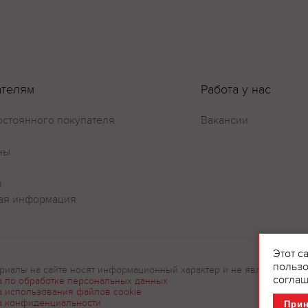
Оставить отзыв
ателям
Работа у нас
остоянного покупателя
Вакансии
ны
и
ая информация
Этот с
пользо
риалы на сайте носят информационный характер и не являются рек
соглаш
а по обработке персональных данных
а использования файлов cookie
а конфиденциальности
При