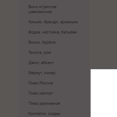
Вино игристое,
шампанское
Коньяк, бренди, арманьяк
Водка, настойка, бальзам
Виски, бурбон
Текила, ром
Джин, абсент
Вермут, ликер
Пиво Россия
Пиво импорт
Где 
Пиво разливное
Коктейли, сидры