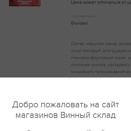
Цена может отличаться от ц
Торговая марка
Grondard
Состав: марципан (сахар, минда
спирт этиловый, влагоудержива
глюкозно-фруктозный сироп, р
лимонная кислота, консервант:
микробного происхождения (ин
(сахар, какао-тертое, какао-масл
ароматизатор «Ванилин»), м.д. 
40%, эквивалент какао-масла (
(пальмовое, ши, сал, эллипе)), 
Добро пожаловать на сайт
магазинов Винный склад