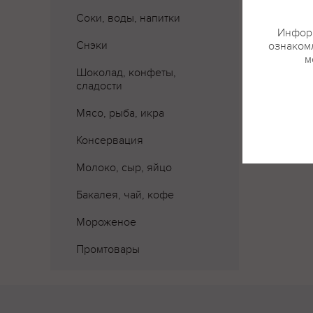
Где 
Соки, воды, напитки
Информ
Снэки
ознакомл
м
Шоколад, конфеты,
сладости
Мясо, рыба, икра
Консервация
Молоко, сыр, яйцо
Бакалея, чай, кофе
Мороженое
Промтовары