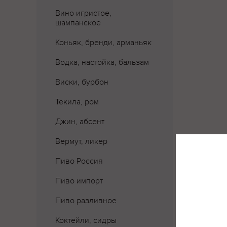
Вино игристое,
шампанское
Коньяк, бренди, арманьяк
Водка, настойка, бальзам
Виски, бурбон
Текила, ром
Джин, абсент
Вермут, ликер
Пиво Россия
Пиво импорт
Пиво разливное
Коктейли, сидры