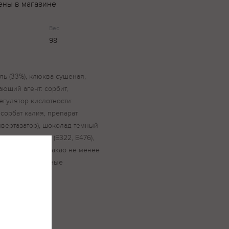
ены в магазине
Вес
98
ль (33%), клюква сушеная,
ющий агент: сорбит,
егулятор кислотности:
 сорбат калия, препарат
вертазатор), шоколад темный
о, эмульгаторы: (Е322, Е476),
общего остатка какао не менее
масла растительные
экстракт клюквы.