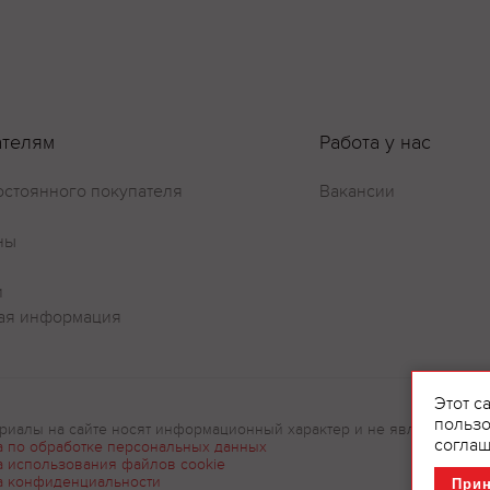
Оставить отзыв
ателям
Работа у нас
остоянного покупателя
Вакансии
ны
и
ая информация
Этот с
пользо
риалы на сайте носят информационный характер и не являются рек
соглаш
а по обработке персональных данных
а использования файлов cookie
а конфиденциальности
При