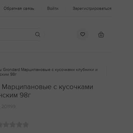
Обратная связь
Войти
Зарегистрироваться
ы Grondard Марципановые с кусочками клубники и
ским 98г
 Марципановые с кусочками
нским 98г
:
201199