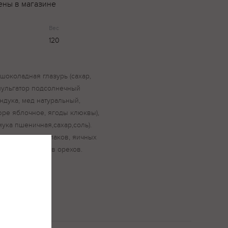
ены в магазине
Вес
120
 шоколадная глазурь (сахар,
эмульгатор подсолнечный
ндука, мед натуральный,
юре яблочное, ягоды клюквы),
ука пшеничная,сахар,соль).
са, кунжута, злаков, яичных
 и других видов орехов.