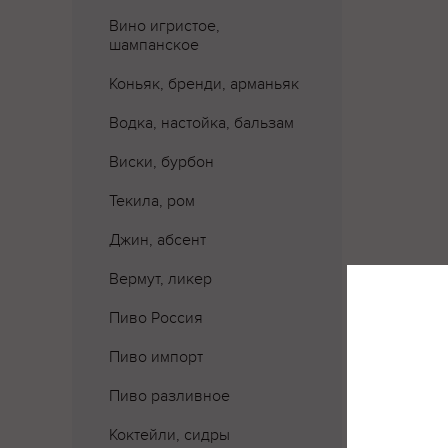
Вино игристое,
шампанское
Коньяк, бренди, арманьяк
Водка, настойка, бальзам
Виски, бурбон
Текила, ром
Джин, абсент
Вермут, ликер
Пиво Россия
Пиво импорт
Пиво разливное
Где 
Коктейли, сидры