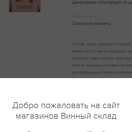
Цена может отличаться от ц
Торговая марка
Сибирские конфеты
Состав: ядро кедрового ореха,
какао-масло, какао-порошок, 
лецитин), ядро кешью, ядро фу
патока, пастила клюквенная (п
рис воздушный (мука рисовая,м
Возможно наличие следов арахи
продуктов, молочных продуктов
Добро пожаловать на сайт
магазинов Винный склад
купить?
Описание
Отзывы