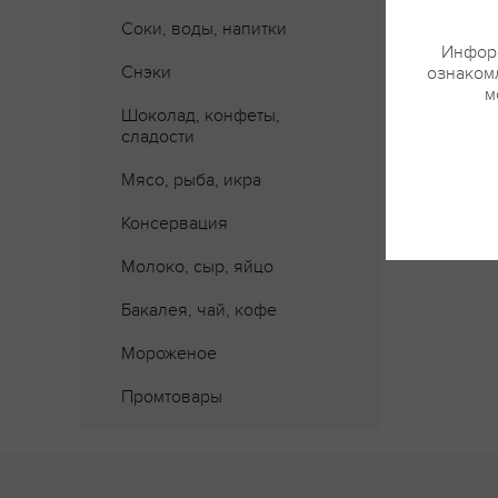
Соки, воды, напитки
Информ
Снэки
ознакомл
м
Шоколад, конфеты,
сладости
Мясо, рыба, икра
Консервация
Молоко, сыр, яйцо
Бакалея, чай, кофе
Мороженое
Промтовары