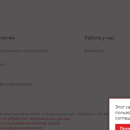
Оставить отзыв
ателям
Работа у нас
остоянного покупателя
Вакансии
ны
и
ая информация
Этот с
пользо
риалы на сайте носят информационный характер и не являются рек
соглаш
а по обработке персональных данных
а использования файлов cookie
а конфиденциальности
При