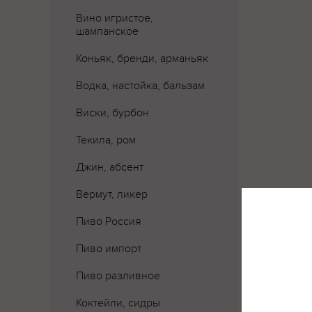
Вино игристое,
шампанское
Коньяк, бренди, арманьяк
Водка, настойка, бальзам
Виски, бурбон
Текила, ром
Джин, абсент
Вермут, ликер
Пиво Россия
Пиво импорт
Пиво разливное
Коктейли, сидры