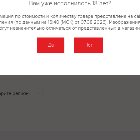
Вам уже исполнилось 18 лет?
– 2 шт., Петушок масляна голов
шт., Вафельные конфеты Коровк
ация по стоимости и количеству товара представлена на са
Вафельные конфеты Коровка Мо
ения (по данным на 16:40 (МСК) от 07.08.2026). Изображени
шоколадный вкус – 1 шт., Бато
огут незначительно отличаться от представленных в магазин
Батончики РОТ
Да
Нет
купить?
Описание
Отзывы