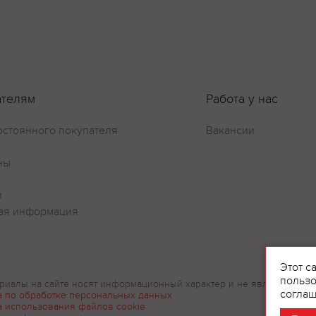
ателям
Работа у нас
остоянного покупателя
Вакансии
ны
и
ая информация
Оставить отзыв
Этот с
пользо
риалы на сайте носят информационный характер и не являются рек
соглаш
а по обработке персональных данных
а использования файлов cookie