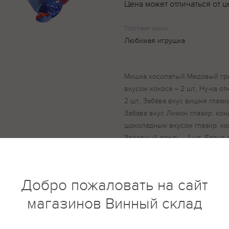
Цена может отличаться от ц
Торговая марка
Любимая игрушка
Мишка косолапый Медовый грил
вкусом кокоса – 2 шт., Ну-ка о
2 шт., Забава вкус вишня глазир.
Забава вкус Лимон глазир. конди
шоколадным вкусом глазир. конд
Звёздный дождь – 1 шт., Блэнд
– 1 шт., Фонарики вкус варёная 
вкусом ананаса – 1 шт., Весна – 
бриз – 1 шт., Лакомка с трюфел
Добро пожаловать на сайт
Пряничная – 2 шт., Сказка Весё
Котофей – 1 шт., Сказка Красная
магазинов Винный склад
шт., Степашка с хрустящими вафл
Волшебный калейдоскоп – 1 шт