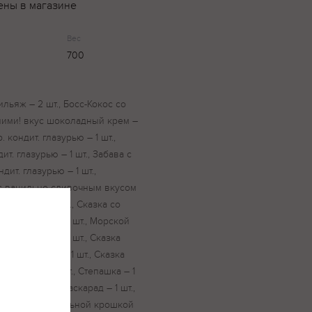
ены в магазине
Вес
700
ьяж – 2 шт., Босс-Кокос со
тними! вкус шоколадный крем –
 кондит. глазурью – 1 шт.,
т. глазурью – 1 шт., Забава с
ит. глазурью – 1 шт.,
 с ванильно-сливочным вкусом
сгущёнка – 1 шт., Сказка со
1 шт., Цитрон – 1 шт., Морской
ьным вкусом – 1 шт., Сказка
лая карусель – 1 шт., Сказка
 шапочка – 2 шт., Степашка – 1
ями – 1 шт., Маскарад – 1 шт.,
., Нива с вафельной крошкой