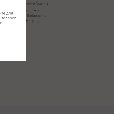
ушка – 1 шт., Семейка Сов – 2
а вкус шоколад – 1 шт.,
йте для
лочная – 1 шт., Бабаевские
я товаров
нчики РОТ ФРОНТ – 2 шт.,
е.