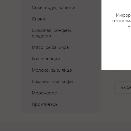
Соки, воды, напитки
Информ
Снэки
ознакомл
м
Шоколад, конфеты,
сладости
Мясо, рыба, икра
Консервация
Где 
Молоко, сыр, яйцо
Бакалея, чай, кофе
Мороженое
Промтовары