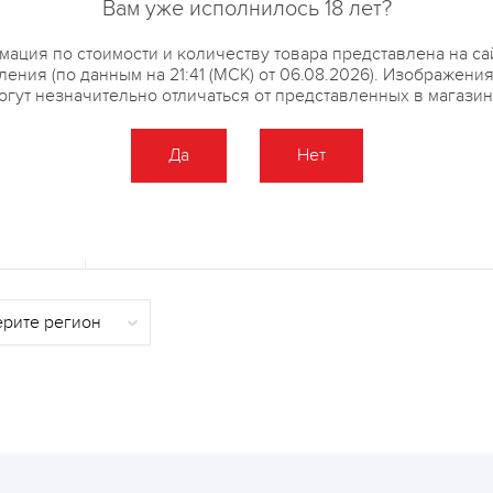
Вам уже исполнилось 18 лет?
Е627, Е631; чеснок порошок, ре
Е330); натуральные вкусоарома
ация по стоимости и количеству товара представлена на са
краситель Е160с, жир растител
ения (по данным на 21:41 (МСК) от 06.08.2026). Изображени
антикомкователь Е551); сыворо
огут незначительно отличаться от представленных в магазин
(рафинированные дезодор
Да
Нет
купить?
Описание
Отзывы