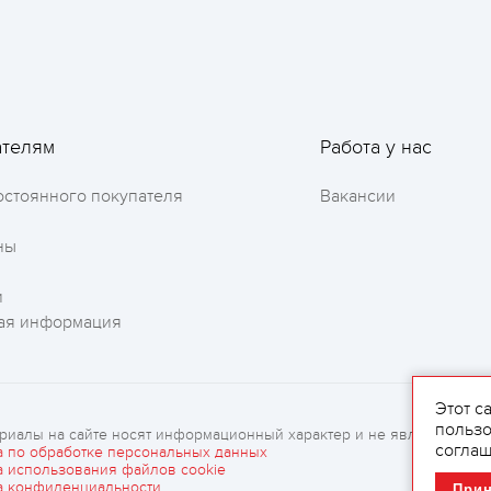
ателям
Работа у нас
остоянного покупателя
Вакансии
ны
и
ая информация
Оставить отзыв
Этот с
пользо
риалы на сайте носят информационный характер и не являются рек
соглаш
а по обработке персональных данных
а использования файлов cookie
а конфиденциальности
При