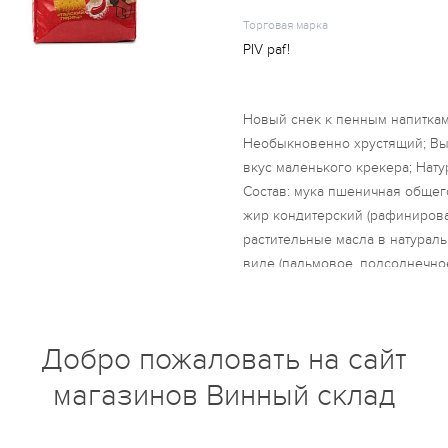
Торговая марка
PIV paf!
Новый снек к пенным напиткам
Необыкновенно хрустящий; Вы
вкус маленького крекера; Нат
Состав: мука пшеничная общего
жир кондитерский (рафиниро
растительные масла в натура
виде (пальмовое, подсолнечное,
лецитин соевый; ароматизатор,
антиокислитель E306); сахар, 
подсолнечное рафинированно
Добро пожаловать на сайт
разрыхлители: гидрокарбонат 
натрия, дигидропирофосфат на
магазинов Винный склад
ароматизатор пищевой «Сладкий
глюкоза, томаты порошок, усили