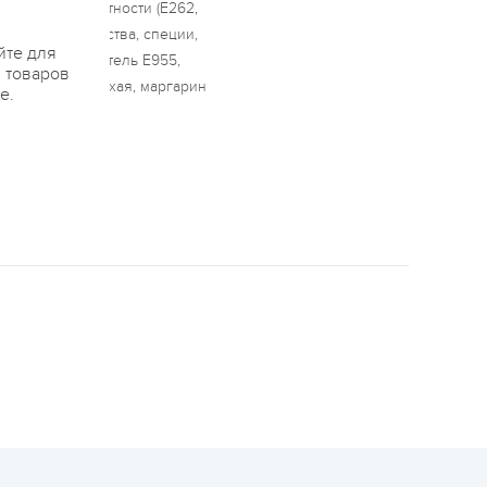
гуляторы кислотности (Е262,
тические вещества, специи,
йте для
ьный, подсластитель Е955,
я товаров
тка молочная сухая, маргарин
е.