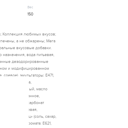
Вес
150
; Коллекция любимых вкусов;
печены, а не обжарены; Мега
уральные вкусовые добавки.
 назначения, вода питьевая,
ванные дезодорированные
льном и модифицированном
 соевое), эмульгаторы: Е471,
 краситель Е160а,
крахмал кукурузный, масло
е дезодорированное,
аммония, гидрокарбонат
трия; соль пищевая,
 тайский перец» (соль, сахар,
тели вкуса и аромата: Е621,