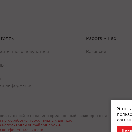
Оставить отзыв
ателям
Работа у нас
остоянного покупателя
Вакансии
ны
и
ая информация
Этот с
пользо
риалы на сайте носят информационный характер и не являются рек
соглаш
а по обработке персональных данных
а использования файлов cookie
а конфиденциальности
При