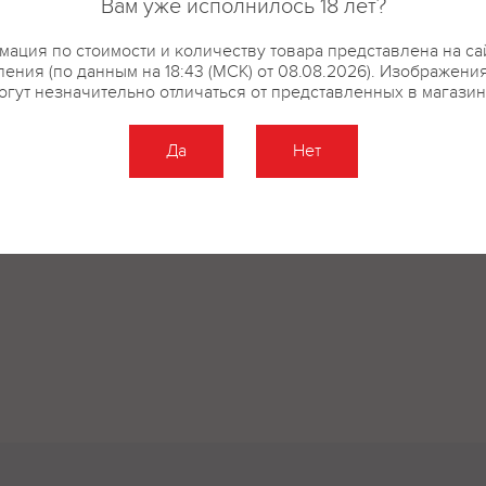
Вам уже исполнилось 18 лет?
ация по стоимости и количеству товара представлена на са
ения (по данным на 18:43 (МСК) от 08.08.2026). Изображени
огут незначительно отличаться от представленных в магазин
Да
Нет