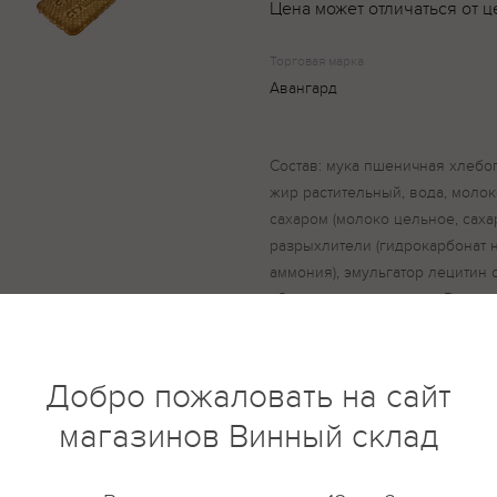
Цена может отличаться от ц
Торговая марка
Авангард
Состав: мука пшеничная хлебоп
жир растительный, вода, моло
сахаром (молоко цельное, сахар
разрыхлители (гидрокарбонат н
аммония), эмульгатор лецитин 
«Сливки сгкущенные», «Ванили
кислота, регулятор кислотност
Добро пожаловать на сайт
магазинов Винный склад
купить?
Описание
Отзывы