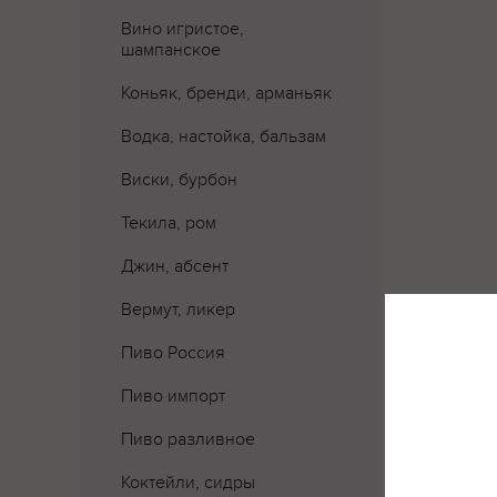
Вино игристое,
шампанское
Коньяк, бренди, арманьяк
Водка, настойка, бальзам
Виски, бурбон
Текила, ром
Джин, абсент
Вермут, ликер
Пиво Россия
Пиво импорт
Пиво разливное
Где 
Коктейли, сидры