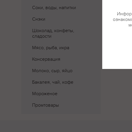
Соки, воды, напитки
Информ
Снэки
ознакомл
м
Шоколад, конфеты,
сладости
Мясо, рыба, икра
Консервация
Молоко, сыр, яйцо
Бакалея, чай, кофе
Мороженое
Промтовары