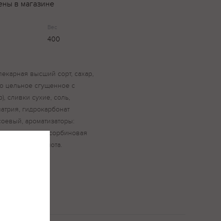
ены в магазине
Вес
400
екарная высший сорт, сахар,
ко цельное сгущенное с
), сливки сухие, соль,
атрия, гидрокарбонат
соевый, ароматизаторы:
н», консервант сорбиновая
и лимонная кислота.