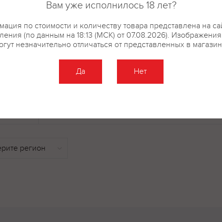
Вам уже исполнилось 18 лет?
кальция 1-замещенный (E341(i)))
соевый (E322)), ароматизатор (в
ация по стоимости и количеству товара представлена на са
(ксантановая камедь (E415)), п
ения (по данным на 18:13 (МСК) от 07.08.2026). Изображени
(гидролизованный растительн
огут незначительно отличаться от представленных в магазин
VPN)), корица молотая.
Да
Нет
купить?
Описание
Отзывы