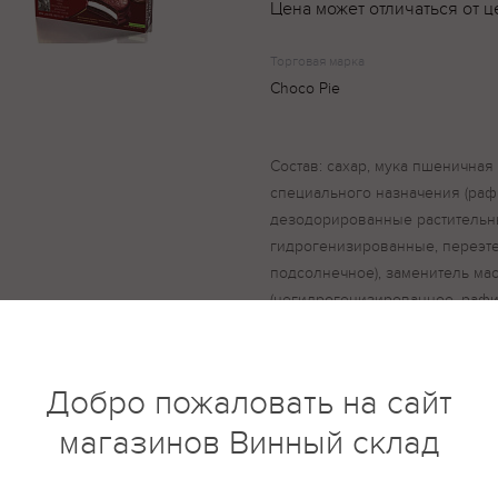
Цена может отличаться от ц
Торговая марка
Choco Pie
Состав: сахар, мука пшеничная
специального назначения (ра
дезодорированные растительны
гидрогенизированные, переэт
подсолнечное), заменитель мас
(негидрогенизированное, раф
масло), эмульгатор (лецитин со
(E319, лимонная кислота), масло
питьевая, какао-порошок алка
Добро пожаловать на сайт
сухое, влагоудерживающие аген
сорбитовый сироп (Е420(II))), к
магазинов Винный склад
глюкоза, желатин, разрыхлител
(E500(ii)),гидрокарбонат аммония