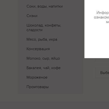
Соки, воды, напитки
Информ
Снэки
ознакомл
м
Шоколад, конфеты,
сладости
Мясо, рыба, икра
Консервация
Где 
Молоко, сыр, яйцо
Бакалея, чай, кофе
Мороженое
Промтовары