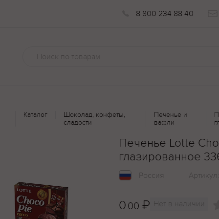
8 800 234 88 40
Каталог
Шоколад, конфеты,
Печенье и
П
сладости
вафли
г
Печенье Lotte Ch
глазированное 33
Россия
Артикул
0
₽
Нет в наличии
.00