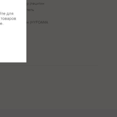
, соль, эмульгатор (лецитин
анилин), загуститель
йте для
енообразователь
я товаров
ый (соевый) белок (HYFOAMA
е.