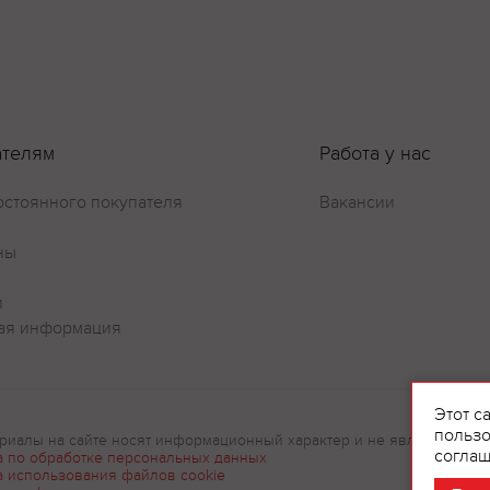
ателям
Работа у нас
остоянного покупателя
Вакансии
ны
и
ая информация
Оставить отзыв
Этот с
пользо
риалы на сайте носят информационный характер и не являются рек
соглаш
а по обработке персональных данных
а использования файлов cookie