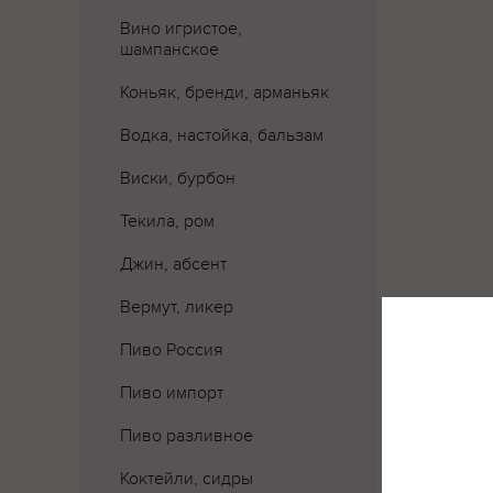
Вино игристое,
шампанское
Коньяк, бренди, арманьяк
Водка, настойка, бальзам
Виски, бурбон
Текила, ром
Джин, абсент
Вермут, ликер
Пиво Россия
Пиво импорт
Пиво разливное
Коктейли, сидры