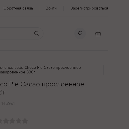
Обратная связь
Войти
Зарегистрироваться
еченье Lotte Choco Pie Cacao прослоенное
лазированное 336г
oco Pie Cacao прослоенное
6г
:
145991