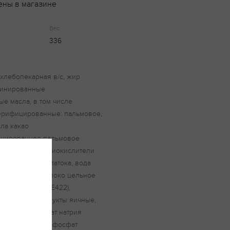
ены в магазине
Вес
336
 хлебопекарная в/с, жир
финированные
е масла, в том числе
ерифицированные: пальмовое,
ла какао
инированное пальмовое
евый (E322)), антиокислители
 растительное, патока, вода
лизованный, молоко цельное
ты (глицерин (E422),
акао тертое, продукты яичные,
и (гидрокарбонат натрия
 (Е503(ii)), орто-фосфат