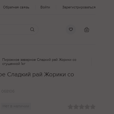
Обратная связь
Войти
Зарегистрироваться
Пирожное заварное Сладкий рай Жорики со
сгущенкой 1кг
е Сладкий рай Жорики со
:
068106
Нет в наличии