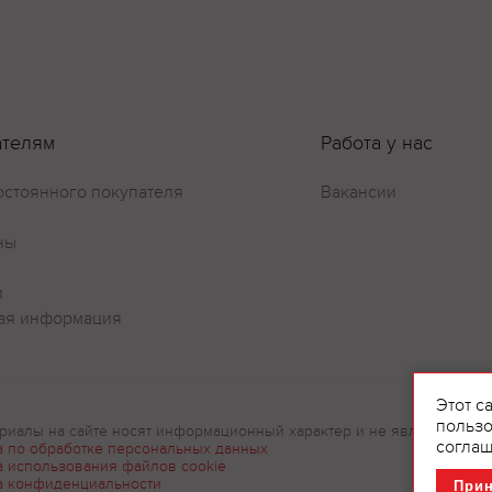
ателям
Работа у нас
остоянного покупателя
Вакансии
Оставить отзыв
ны
и
ая информация
Этот с
пользо
риалы на сайте носят информационный характер и не являются рек
соглаш
а по обработке персональных данных
а использования файлов cookie
а конфиденциальности
При