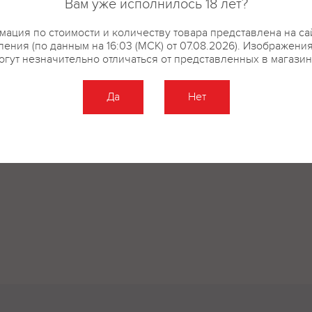
Вам уже исполнилось 18 лет?
регулятор кислотности аскорби
ация по стоимости и количеству товара представлена на са
ения (по данным на 16:03 (МСК) от 07.08.2026). Изображени
огут незначительно отличаться от представленных в магазин
купить?
Описание
Отзывы
Да
Нет