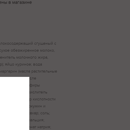
ены в магазине
молокосодержащий сгущеный с
 сухое обезжиренное молоко,
менитель молочного жира,
р); яйцо куриное; вода
 маргарин (масла растительные
нные, в том числе
, эмульгаторы эфиры
от, соль, антиокислитель
калия, регулятор кислотности
р, красители куркумин и
ент глицерин; сахар; соль;
та, пропионат кальция;
ия, гидрокарбонат натрия;