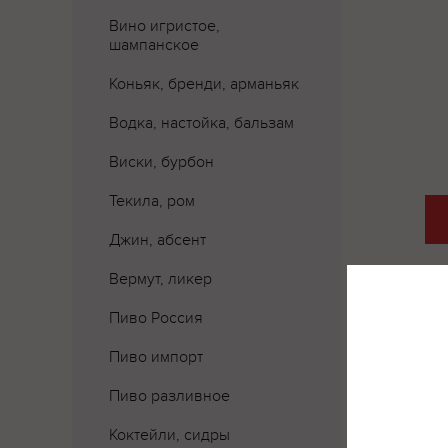
Вино игристое,
шампанское
Коньяк, бренди, арманьяк
Водка, настойка, бальзам
Виски, бурбон
Текила, ром
Джин, абсент
Вермут, ликер
Пиво Россия
Пиво импорт
Пиво разливное
Коктейли, сидры