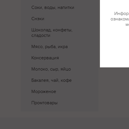
Соки, воды, напитки
Информ
Снэки
ознакомл
м
Шоколад, конфеты,
сладости
Где 
Мясо, рыба, икра
Консервация
Молоко, сыр, яйцо
Бакалея, чай, кофе
Мороженое
Промтовары