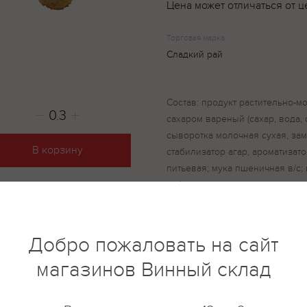
Цена может отличаться от ц
Торговая марка
Сладкий рай
Состав: продукт растительно-
сахаром вареный (сахар, вода,
сыворотка молочная сухая, за
В корзину
стабилизатор агар, ароматизато
питьевая; мука пшеничная в/с;
рафинированные дезодорирова
переэтерифицированные, вода
полиглицеридов и жирных кисл
токоферол, консервант сорбат 
Добро пожаловать на сайт
лимонная кислота, ароматизато
магазинов Винный склад
аннато); влагоудерживающий аг
консерванты: сорбиновая кисло
разрыхлители: пирофасфат натр