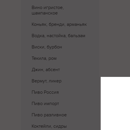
Вино игристое,
шампанское
Коньяк, бренди, арманьяк
Водка, настойка, бальзам
Виски, бурбон
Текила, ром
Джин, абсент
Вермут, ликер
Пиво Россия
Пиво импорт
Пиво разливное
Коктейли, сидры