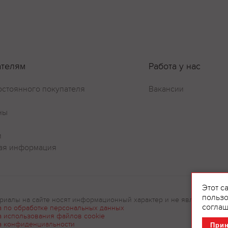
Оставить отзыв
ателям
Работа у нас
остоянного покупателя
Вакансии
ны
и
ая информация
Этот с
пользо
риалы на сайте носят информационный характер и не являются рек
соглаш
а по обработке персональных данных
а использования файлов cookie
а конфиденциальности
При