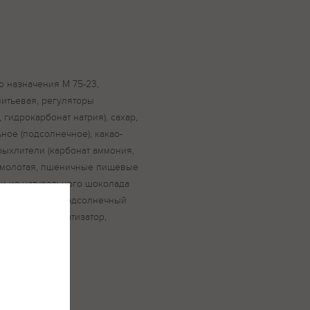
о назначения М 75-23,
питьевая, регуляторы
 гидрокарбонат натрия), сахар,
ное (подсолнечное), какао-
ыхлители (карбонат аммония,
а молотая, пшеничные пищевые
ли из натурального шоколада
ло, эмульгатор подсолнечный
ель Е150с, ароматизатор,