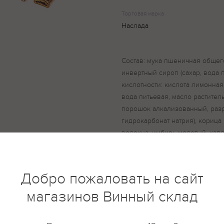
Торговая марка
Наслада
Состав: мука пшеничная общег
инвертный сироп (сахар, вода 
кислотности: кислота лимонная,
вода питьевая, масло раститель
порошок алкализованный, разр
гидрокарбонат натрия), кориц
волокна, имбирь молотый, кап
(сахар, какао-масса, какао-мас
лецитин, ароматизатор), красит
гвоздика молотая.
Добро пожаловать на сайт
магазинов Винный склад