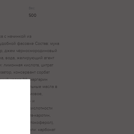
Вес
500
а с начинкой из
удобной фасовке Состав: мука
хар, джем чёрносмородиновый
ока, вода, желирующий агент
и: лимонная кислота, цитрат
изатор, консервант сорбат
рный колер IV), маргарин
анные растительные масла в
ном виде (пальмовое,
мульгатор моно- и
ль, регулятор кислотности
, краситель бета-каротин,
кислота, альфа-токоферол),
р IV, разрыхлители: карбонат