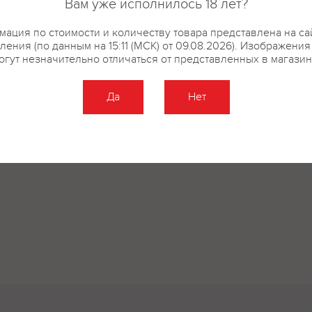
Вам уже исполнилось 18 лет?
аммония, гидрокарбонат натрия
ация по стоимости и количеству товара представлена на са
ления (по данным на 15:11 (МСК) от 09.08.2026). Изображения
огут незначительно отличаться от представленных в магазин
купить?
Описание
Отзывы
Да
Нет