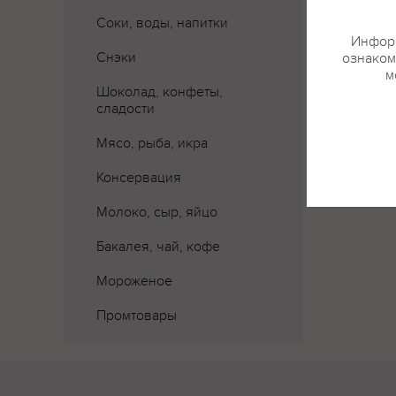
Соки, воды, напитки
Информ
Снэки
ознаком
м
Шоколад, конфеты,
сладости
Где 
Мясо, рыба, икра
Консервация
Молоко, сыр, яйцо
Бакалея, чай, кофе
Мороженое
Промтовары