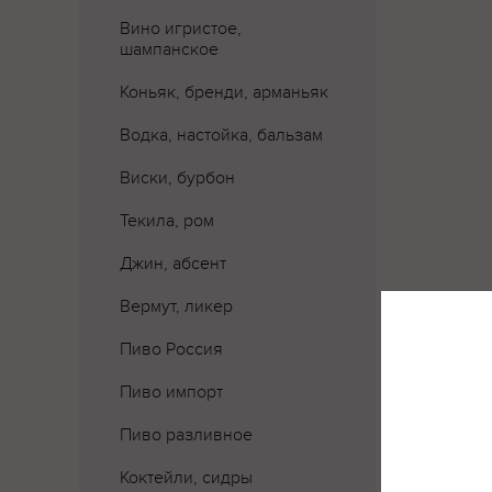
Вино игристое,
шампанское
Коньяк, бренди, арманьяк
Водка, настойка, бальзам
Виски, бурбон
Текила, ром
Джин, абсент
Вермут, ликер
Пиво Россия
Пиво импорт
Пиво разливное
Коктейли, сидры