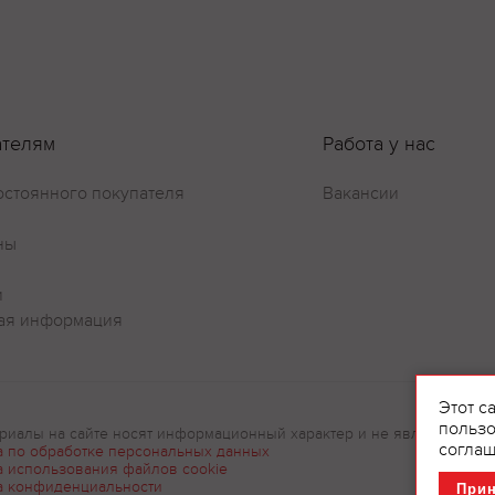
ателям
Работа у нас
остоянного покупателя
Вакансии
Оставить отзыв
ны
и
ая информация
Этот с
пользо
риалы на сайте носят информационный характер и не являются рек
соглаш
а по обработке персональных данных
а использования файлов cookie
а конфиденциальности
При