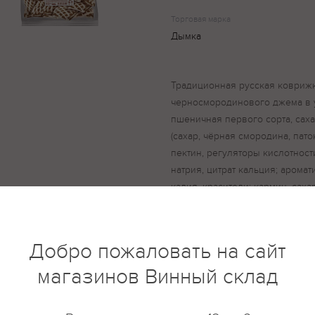
Торговая марка
Дымка
Традиционная русская коврижк
черносмородинового джема в 
пшеничная первого сорта, са
(сахар, чёрная смородина, пат
пектин, регуляторы кислотност
натрия, цитрат кальция; аромат
калия, красители: кармин, саха
(рафинированные дезодориров
натуральном и модифицирован
подсолнечное, соевое), вода, э
Добро пожаловать на сайт
диглицериды жирных кислот, со
магазинов Винный склад
лимонная кислота, ароматизатор
антиокислители: аскорбиновая 
соль, краситель сахарный коле