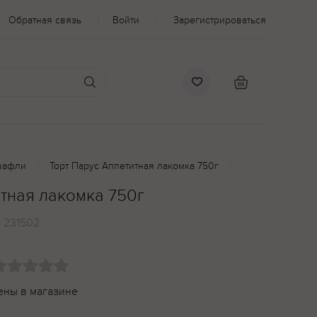
Обратная связь
Войти
Зарегистрироваться
вафли
Торт Парус Аппетитная лакомка 750г
тная лакомка 750г
:
231502
ены в магазине