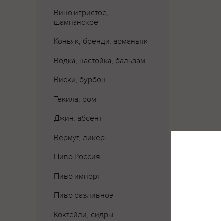
Вино игристое,
шампанское
Коньяк, бренди, арманьяк
Водка, настойка, бальзам
Виски, бурбон
Текила, ром
Джин, абсент
Вермут, ликер
Пиво Россия
Пиво импорт
Пиво разливное
Коктейли, сидры