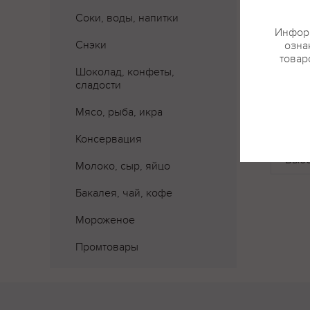
Соки, воды, напитки
Информ
Снэки
озна
товар
Шоколад, конфеты,
сладости
Мясо, рыба, икра
Где 
Консервация
Молоко, сыр, яйцо
Бакалея, чай, кофе
Мороженое
Промтовары