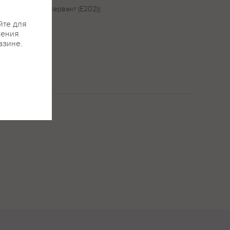
, Е1520), консервант (Е202));
йте для
жения
азине.