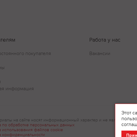
ателям
Работа у нас
остоянного покупателя
Вакансии
ны
Оставить отзыв
и
ая информация
Этот с
пользо
риалы на сайте носят информационный характер и не являются рек
соглаш
а по обработке персональных данных
а использования файлов cookie
а конфиденциальности
При