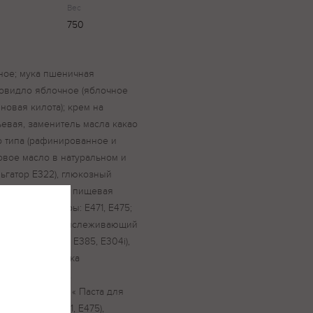
Вес
750
иное; мука пшеничная
овидло яблочное (яблочное
новая килота); крем на
ьевая, заменитель масла какао
 типа (рафинированное и
вое масло в натуральном и
гатор Е322), глюкозный
ая, комплексная пищевая
464; эмульгаторы: Е471, Е475;
 Е331ii; агент антислеживающий
 антиокислители: Е385, Е304i),
 пищевая добавка
абилизатор Е415,
ищевая добавка « Паста для
торы (Е470, Е471, Е475),