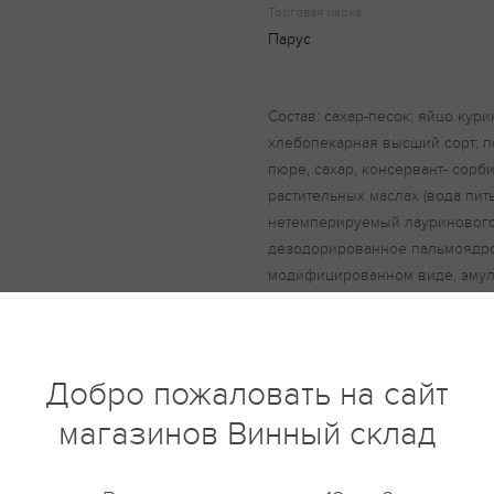
Торговая марка
Парус
Состав: сахар-песок; яйцо кур
хлебопекарная высший сорт; п
пюре, сахар, консервант- сорби
растительных маслах (вода пит
нетемперируемый лауринового
дезодорированное пальмоядро
модифицированном виде, эмуль
сироп, глюкоза кристаллическ
добавка (стабилизаторы: Е481, Е
регулятор кислотности: Е339ii,
Е460i, загустители: Е466, Е412;
Добро пожаловать на сайт
эмульгатор Е435, комплексная
магазинов Винный склад
(подсластители: Е952, Е954), ст
ароматизатор)); комплексная п
сбивания» (вода, сахар, эмульга