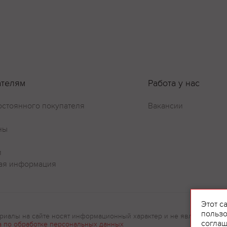
ателям
Работа у нас
остоянного покупателя
Вакансии
ны
и
ая информация
Оставить отзыв
Этот с
пользо
риалы на сайте носят информационный характер и не являются рек
соглаш
а по обработке персональных данных