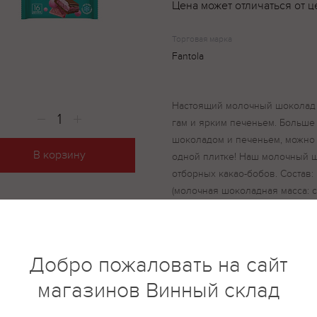
Цена может отличаться от ц
Торговая марка
Fantola
Настоящий молочный шоколад 
гам и ярким печеньем. Больше
шоколадом и печеньем, можно п
В корзину
одной плитке! Наш молочный 
отборных какао-бобов. Состав
(молочная шоколадная масса: с
масло какао, какао тёртое, эму
ароматизатор (ванилин)), начин
жир специального назначения 
эмульгатор (соевый лецитин), а
Добро пожаловать на сайт
обезжиренное молоко, олеин 
магазинов Винный склад
(соевый лецитин, Е476), антиоки
ароматизатор натуральный Жев