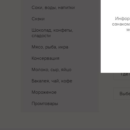
Соки, воды, напитки
Информ
Снэки
ознакомл
м
Шоколад, конфеты,
сладости
Мясо, рыба, икра
Консервация
Молоко, сыр, яйцо
Где 
Бакалея, чай, кофе
Мороженое
Промтовары