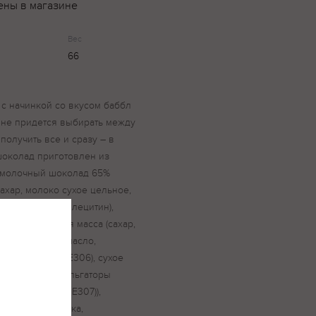
ены в магазине
Вес
66
с начинкой со вкусом баббл
 не придется выбирать между
олучить все и сразу – в
шоколад приготовлен из
: молочный шоколад 65%
ахар, молоко сухое цельное,
льгатор (соевый лецитин),
ка (кондитерская масса (сахар,
(растительное масло,
нтиокислитель Е306), сухое
пальмовый, эмульгаторы
слители (Е300, Е307)),
ательная резинка,