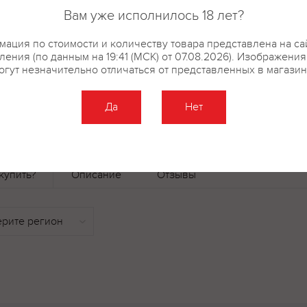
комплексная пищевая добавка-к
Вам уже исполнилось 18 лет?
(мука пшеничная, жир кондитер
антиокислитель (концентрат сме
ация по стоимости и количеству товара представлена на са
ения (по данным на 19:41 (МСК) от 07.08.2026). Изображени
яичный порошок, молоко сухое
огут незначительно отличаться от представленных в магазин
(E503ii, E500ii), комплексная 
(кармин), эмульгатор (с
Да
Нет
купить?
Описание
Отзывы