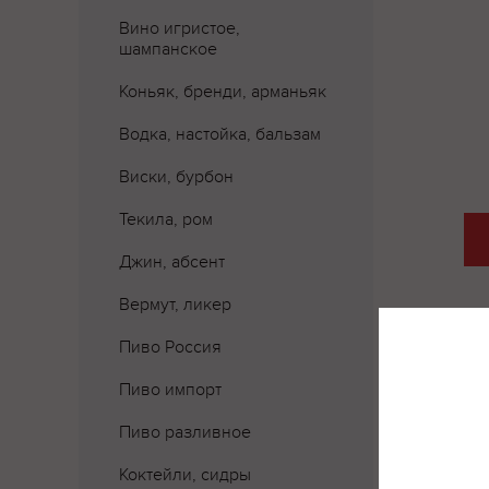
Вино игристое,
шампанское
Коньяк, бренди, арманьяк
Водка, настойка, бальзам
Виски, бурбон
Текила, ром
Джин, абсент
Вермут, ликер
Пиво Россия
Пиво импорт
Пиво разливное
Коктейли, сидры