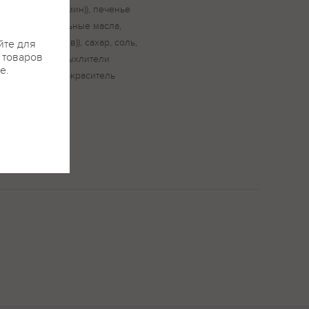
раситель (кармин)), печенье
ский ((растительные масла,
си токоферолов)), сахар, соль,
йте для
я товаров
 цельное, разрыхлители
е.
пищевая добавка-краситель