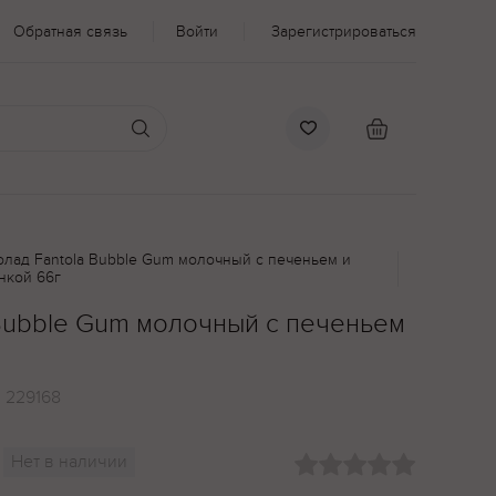
Обратная связь
Войти
Зарегистрироваться
лад Fantola Bubble Gum молочный с печеньем и
нкой 66г
Bubble Gum молочный с печеньем
:
229168
Нет в наличии