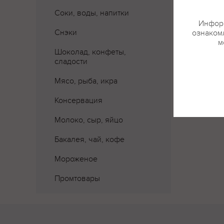
Соки, воды, напитки
Информ
Снэки
ознакомл
м
Шоколад, конфеты,
сладости
Мясо, рыба, икра
Консервация
Молоко, сыр, яйцо
Бакалея, чай, кофе
Мороженое
Промтовары