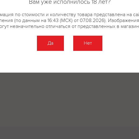
Вам уже исполнилось 18 лет?
ация по стоимости и количеству товара представлена на са
ения (по данным на 16:43 (МСК) от 07.08.2026). Изображени
огут незначительно отличаться от представленных в магазин
Да
Нет
Оставить отзыв