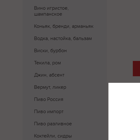
Вино игристое,
шампанское
Коньяк, бренди, арманьяк
Водка, настойка, бальзам
Виски, бурбон
Текила, ром
Джин, абсент
Вермут, ликер
Пиво Россия
Пиво импорт
Где 
Пиво разливное
Коктейли, сидры