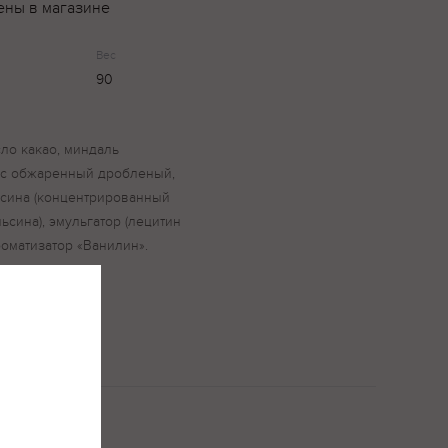
ены в магазине
Вес
90
сло какао, миндаль
ис обжаренный дробленый,
ьсина (концентрированный
ьсина), эмульгатор (лецитин
роматизатор «Ванилин».