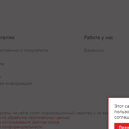
ателям
Работа у нас
остоянного покупателя
Вакансии
ны
и
ая информация
Этот с
пользо
риалы на сайте носят информационный характер и не являются рек
соглаш
а по обработке персональных данных
а использования файлов cookie
а конфиденциальности
При