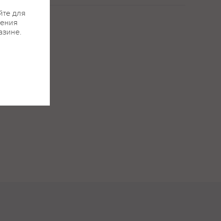
йте для
жения
азине.