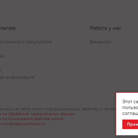
Оставить отзыв
ателям
Работа у нас
остоянного покупателя
Вакансии
ны
и
ая информация
Этот с
пользо
риалы на сайте носят информационный характер и не являются рек
соглаш
а по обработке персональных данных
а использования файлов cookie
а конфиденциальности
При