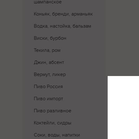
шампанское
Коньяк, бренди, арманьяк
Водка, настойка, бальзам
Виски, бурбон
Текила, ром
Джин, абсент
Вермут, ликер
Пиво Россия
Пиво импорт
Пиво разливное
Коктейли, сидры
Соки, воды, напитки
Где 