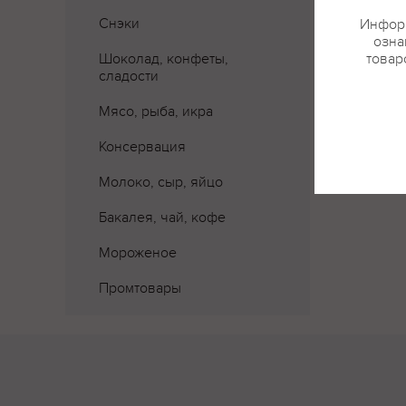
Снэки
Информ
озна
Шоколад, конфеты,
товар
сладости
Мясо, рыба, икра
Консервация
Молоко, сыр, яйцо
Бакалея, чай, кофе
Мороженое
Промтовары