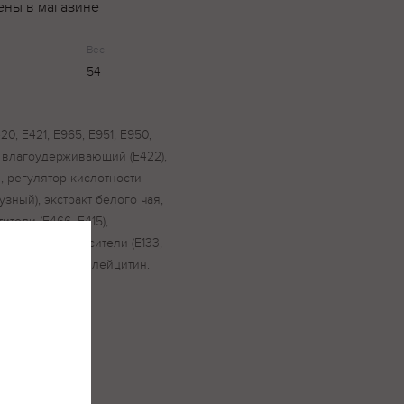
ены в магазине
Вес
54
20, E421, E965, E951, E950,
т влагоудерживающий (E422),
, регулятор кислотности
рузный), экстракт белого чая,
ители (Е466, Е415),
ель (Е903), красители (Е133,
Содержит соевый лейцитин.
ина.