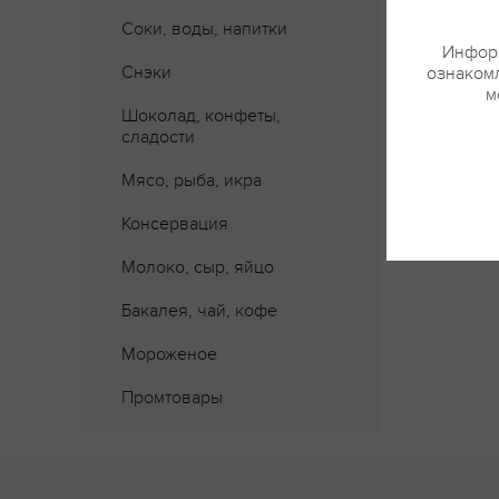
Соки, воды, напитки
Информ
Снэки
ознакомл
м
Где 
Шоколад, конфеты,
сладости
Мясо, рыба, икра
Консервация
Молоко, сыр, яйцо
Бакалея, чай, кофе
Мороженое
Промтовары