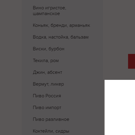
Вино игристое,
шампанское
Коньяк, бренди, арманьяк
Водка, настойка, бальзам
Виски, бурбон
Текила, ром
Джин, абсент
Вермут, ликер
Пиво Россия
Пиво импорт
Пиво разливное
Коктейли, сидры