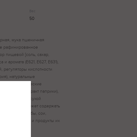
Вес
50
арная, мука пшеничная
ое рафинированное
р пищевой [соль, сахар,
 и аромата (Е621, Е627, Е631),
й, регуляторы кислотности
рия), натуральные
 вкусоароматические
краситель (экстракт паприки),
, солод ржаной сухой
ль. Продукт может содержать
кообразных, рыбы, сои,
ьдерея, горчицы и продукты их
 глютен.