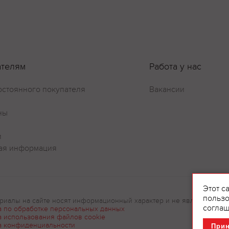
ателям
Работа у нас
Оставить отзыв
остоянного покупателя
Вакансии
ны
и
ая информация
Этот с
пользо
риалы на сайте носят информационный характер и не являются рек
соглаш
а по обработке персональных данных
а использования файлов cookie
а конфиденциальности
При