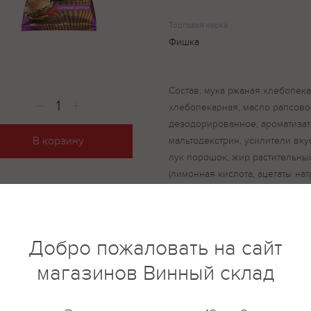
Торговая марка
Фишка
Состав: мука ржаная хлебопек
хлебопекарная, масло рапсов
дезодорированное, ароматизато
В корзину
мальтодекстрин, усилители вкуса
лук порошок, жир растительны
(лимонная кислота, ацетаты нат
вкусоароматические вещества,
вещества, дрожжевой экстракт, 
агент антислеживающий (Е551)]
ферментированный молотый, со
Добро пожаловать на сайт
незначительное количество ра
магазинов Винный склад
молока (включая лактозу), сел
переработки. Продукт содержит