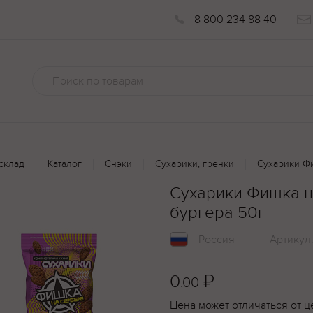
8 800 234 88 40
склад
Каталог
Снэки
Сухарики, гренки
Сухарики Фи
Сухарики Фишка н
бургера 50г
Россия
Артикул
0
₽
.00
Цена может отличаться от ц