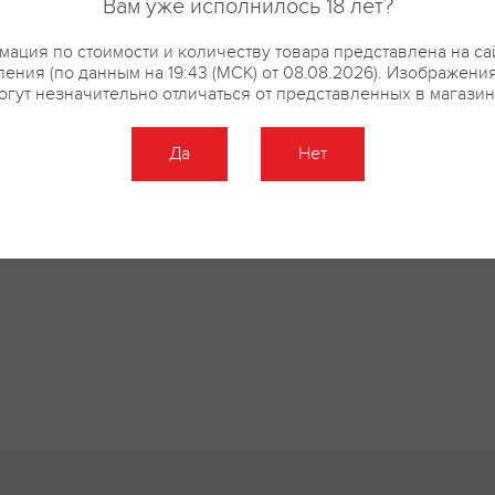
Вам уже исполнилось 18 лет?
купить?
Описание
Отзывы
ация по стоимости и количеству товара представлена на са
ения (по данным на 19:43 (МСК) от 08.08.2026). Изображени
огут незначительно отличаться от представленных в магазин
Да
Нет