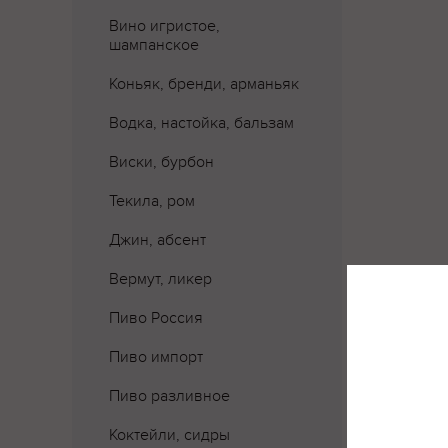
Вино игристое,
шампанское
Коньяк, бренди, арманьяк
Водка, настойка, бальзам
Виски, бурбон
Текила, ром
Джин, абсент
Вермут, ликер
Пиво Россия
Пиво импорт
Пиво разливное
Коктейли, сидры