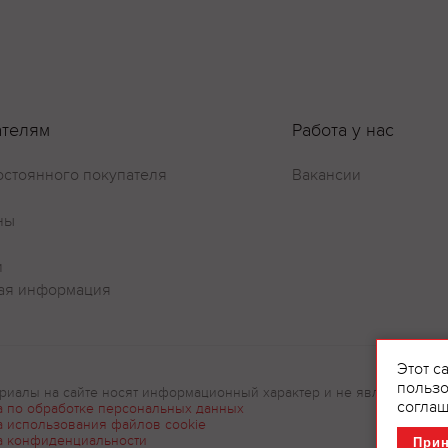
Оставить отзыв
ателям
Работа у нас
остоянного покупателя
Вакансии
ны
и
ая информация
Этот с
пользо
риалы на сайте носят информационный характер и не являются рек
соглаш
а по обработке персональных данных
а использования файлов cookie
а конфиденциальности
При