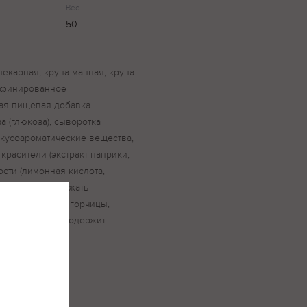
Вес
50
екарная, крупа манная, крупа
рафинированное
ая пищевая добавка
за (глюкоза), сыворотка
вкусоароматические вещества,
расители (экстракт паприки,
ости (лимонная кислота,
укт может содержать
бы, сельдерея, горчицы,
отки. Продукт содержит