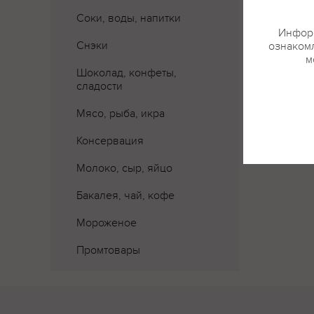
Где 
Соки, воды, напитки
Информ
Снэки
ознакомл
м
Шоколад, конфеты,
сладости
Мясо, рыба, икра
Консервация
Молоко, сыр, яйцо
Бакалея, чай, кофе
Мороженое
Промтовары