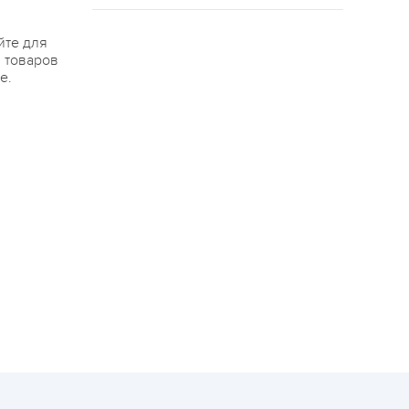
йте для
я товаров
е.