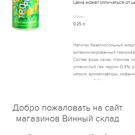
Цена может отличаться от ц
Объем
0.25 л.
Напиток безалкогольный энер
витаминизированный газиров
Состав: вода, сахар, глюкоза, 
углекислый газ, таурин (0,4%), 
натрия; ароматизаторы, кофеин 
карамель (E150a), апокаротенал
пантотеновая кислота, витамин
содержание кофеина (кофеин: 3
Добро пожаловать на сайт
магазинов Винный склад
купить?
Описание
Отзывы