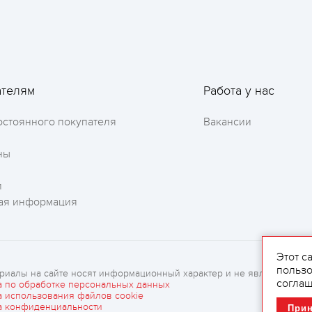
Оставить отзыв
ателям
Работа у нас
остоянного покупателя
Вакансии
ны
и
ая информация
Этот с
пользо
риалы на сайте носят информационный характер и не являются рек
соглаш
а по обработке персональных данных
а использования файлов cookie
а конфиденциальности
При