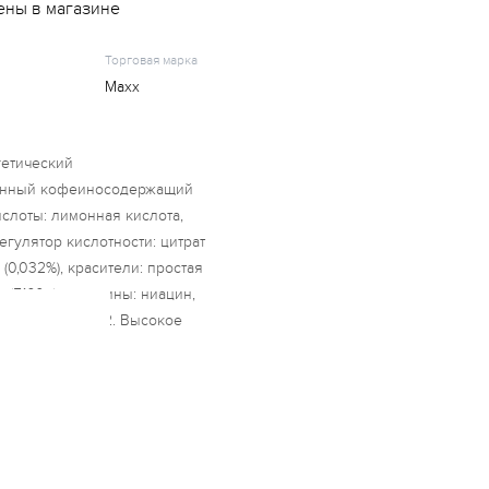
ены в магазине
Торговая марка
Maxx
гетический
анный кофеиносодержащий
кислоты: лимонная кислота,
регулятор кислотности: цитрат
(0,032%), красители: простая
ь (E160e); витамины: ниацин,
 B6, витамин B12. Высокое
2 мг / 100 мл)