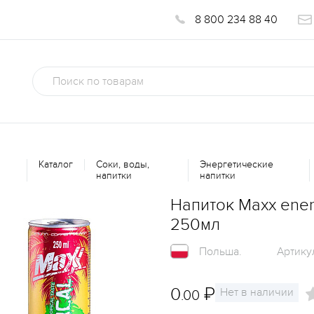
8 800 234 88 40
Каталог
Соки, воды,
Энергетические
напитки
напитки
Напиток Maxx ener
250мл
Польша.
Артику
0
₽
Нет в наличии
.00