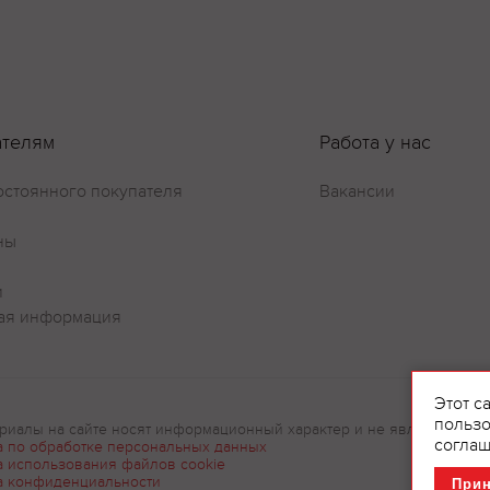
ателям
Работа у нас
остоянного покупателя
Вакансии
ны
и
ая информация
Этот с
пользо
риалы на сайте носят информационный характер и не являются рек
соглаш
а по обработке персональных данных
а использования файлов cookie
а конфиденциальности
При