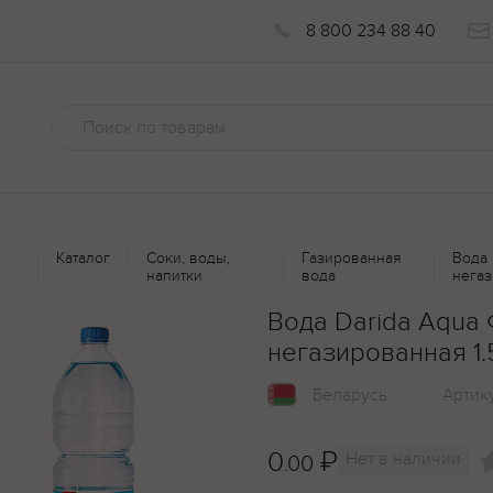
8 800 234 88 40
Каталог
Соки, воды,
Газированная
Вода 
напитки
вода
негаз
Вода Darida Aqua
негазированная 1.
Беларусь
Артик
0
₽
Нет в наличии
.00