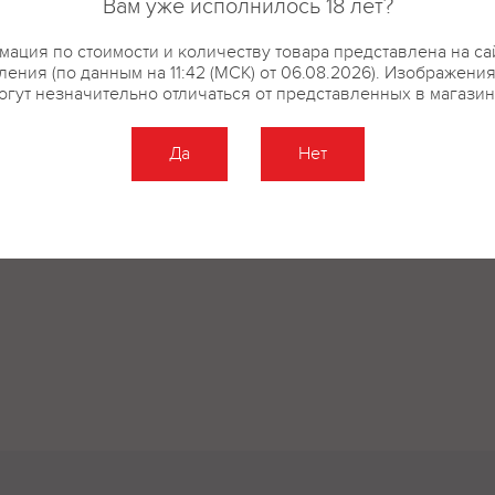
Вам уже исполнилось 18 лет?
ация по стоимости и количеству товара представлена на са
ения (по данным на 11:42 (МСК) от 06.08.2026). Изображени
огут незначительно отличаться от представленных в магазин
Да
Нет
Оставить отзыв