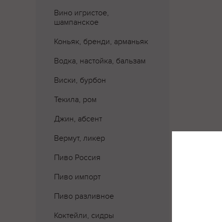
Вино игристое,
шампанское
Коньяк, бренди, арманьяк
Водка, настойка, бальзам
Виски, бурбон
Текила, ром
Джин, абсент
Вермут, ликер
Пиво Россия
Где 
Пиво импорт
Пиво разливное
Коктейли, сидры