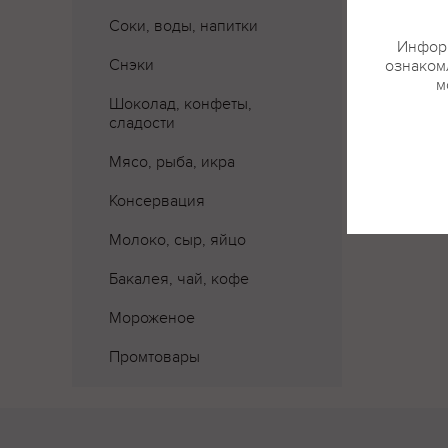
Соки, воды, напитки
Информ
Снэки
ознакомл
м
Шоколад, конфеты,
сладости
Мясо, рыба, икра
Консервация
Молоко, сыр, яйцо
Бакалея, чай, кофе
Мороженое
Промтовары