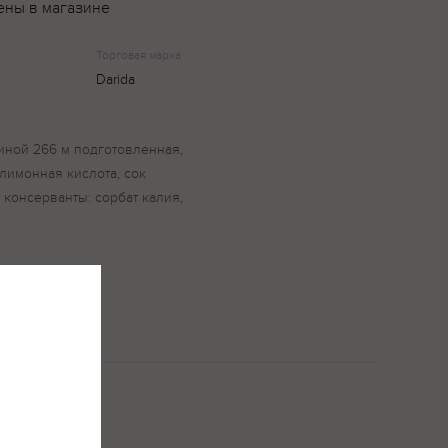
ены в магазине
Торговая марка
Darida
иной 266 м подготовленная,
 лимонная кислота, сок
консерванты: сорбат калия,