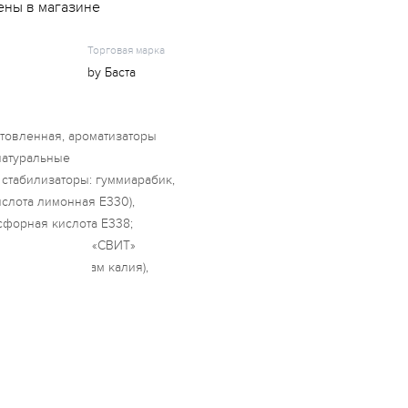
ены в магазине
Торговая марка
by Баста
отовленная, ароматизаторы
 натуральные
 стабилизаторы: гуммиарабик,
ислота лимонная Е330),
сфорная кислота Е338;
 подсластитель «СВИТ»
харин, ацесульфам калия),