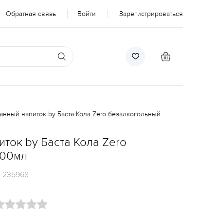
Обратная связь
Войти
Зарегистрироваться
анный напиток by Баста Кола Zero безалкогольный
ток by Баста Кола Zero
500мл
:
235968