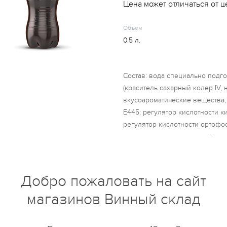
Цена может отличаться от ц
Объем
0.5 л.
Состав: вода специально подг
(краситель сахарный колер IV,
вкусоароматические вещества,
Е445; регулятор кислотности к
регулятор кислотности ортофо
комплексная пищевая добавка
(цикламат натрия, аспартам, са
консервант бензоат натрия.
Добро пожаловать на сайт
магазинов Винный склад
купить?
Описание
Отзывы