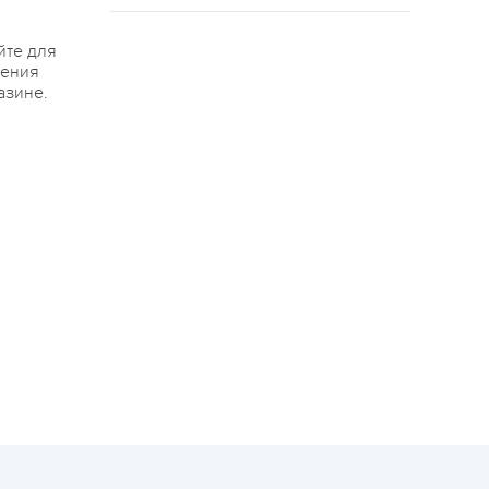
йте для
жения
азине.