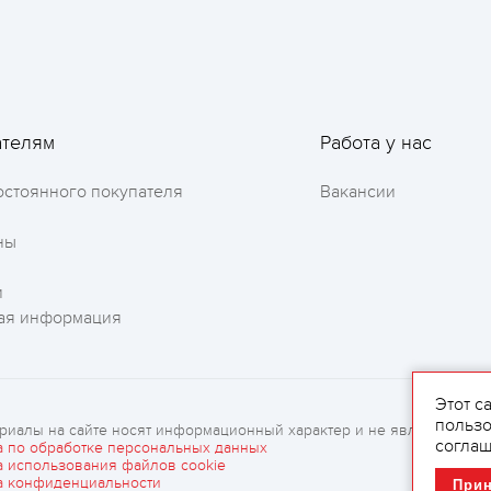
Оставить отзыв
ателям
Работа у нас
остоянного покупателя
Вакансии
ны
и
ая информация
Этот с
пользо
риалы на сайте носят информационный характер и не являются рек
соглаш
а по обработке персональных данных
а использования файлов cookie
а конфиденциальности
При