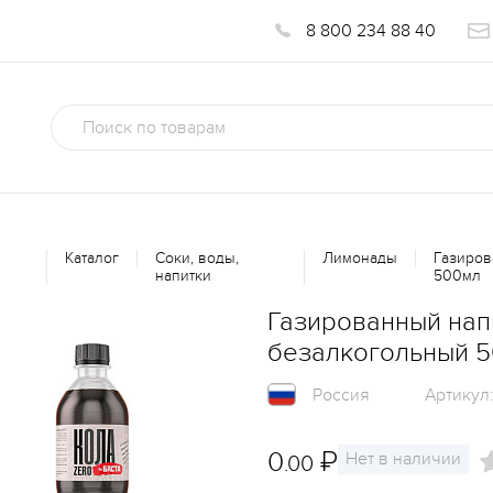
8 800 234 88 40
Каталог
Соки, воды,
Лимонады
Газиров
напитки
500мл
Газированный напи
безалкогольный 
Россия
Артикул
0
₽
Нет в наличии
.00