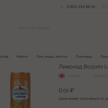
8 800 234 88 40
склад
Каталог
Соки, воды, напитки
Лимонады
Лимо
Лимонад Borjomi L
Грузия
Артикул
0
₽
.00
Цена может отличаться от ц