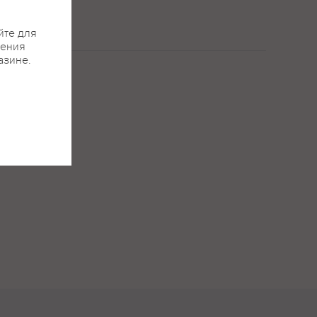
йте для
жения
азине.