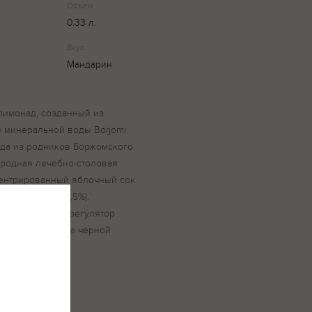
Объем
0.33 л.
Вкус
Мандарин
лимонад, созданный из
и минеральной воды Borjomi.
ода из родников Боржомского
иродная лечебно-столовая
нцентрированный яблочный сок
риновый сок (3,5%),
ый сок (0,5%), регулятор
 концентрат сока черной
ин, натуральные