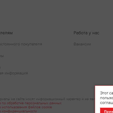
ателям
Работа у нас
Оставить отзыв
остоянного покупателя
Вакансии
ны
и
ая информация
Этот с
пользо
риалы на сайте носят информационный характер и не являются рек
соглаш
а по обработке персональных данных
а использования файлов cookie
а конфиденциальности
При