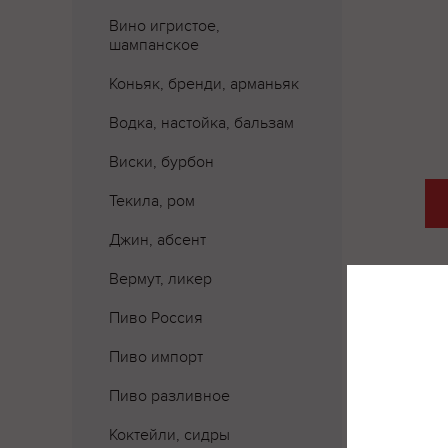
Вино игристое,
шампанское
Коньяк, бренди, арманьяк
Водка, настойка, бальзам
Виски, бурбон
Текила, ром
Джин, абсент
Вермут, ликер
Пиво Россия
Пиво импорт
Пиво разливное
Коктейли, сидры