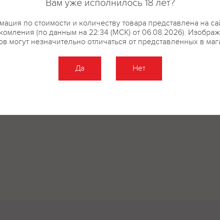
Вам уже исполнилось 18 лет?
ация по стоимости и количеству товара представлена на са
купить?
Описание
Отзывы
комления (по данным на 22:34 (МСК) от 06.08.2026). Изобра
ов могут незначительно отличаться от представленных в маг
Да
Нет