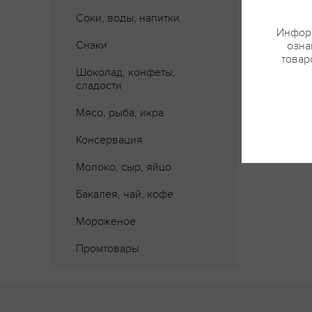
Соки, воды, напитки
Информ
Где 
Снэки
озна
товар
Шоколад, конфеты,
сладости
Мясо, рыба, икра
Консервация
Молоко, сыр, яйцо
Бакалея, чай, кофе
Мороженое
Промтовары