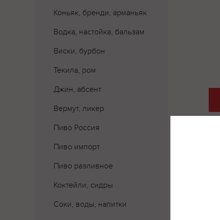
Коньяк, бренди, арманьяк
Водка, настойка, бальзам
Виски, бурбон
Текила, ром
Джин, абсент
Вермут, ликер
Пиво Россия
Пиво импорт
Где 
Пиво разливное
Коктейли, сидры
Соки, воды, напитки