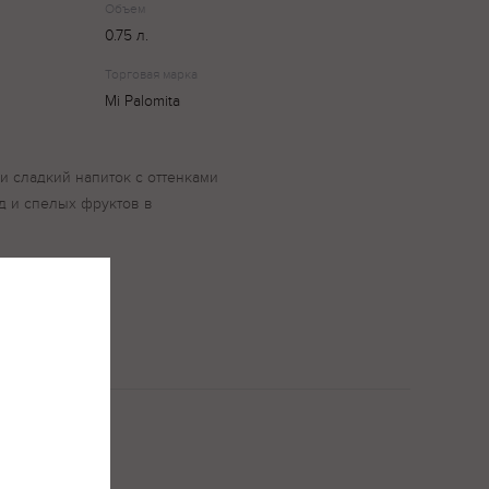
Объем
0.75 л.
Торговая марка
Mi Palomita
 и сладкий напиток с оттенками
д и спелых фруктов в