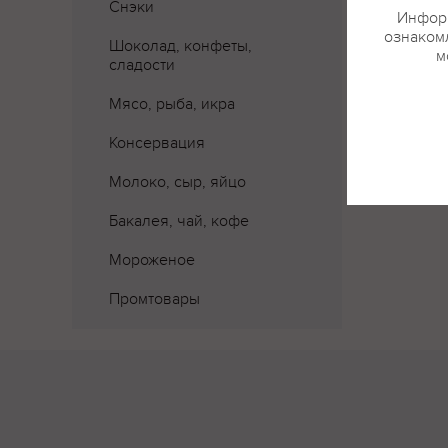
Снэки
Информ
ознакомл
Шоколад, конфеты,
м
сладости
Мясо, рыба, икра
Консервация
Молоко, сыр, яйцо
Бакалея, чай, кофе
Мороженое
Промтовары