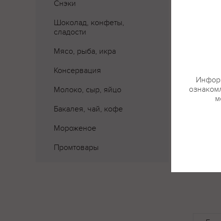
Снэки
Шоколад, конфеты,
сладости
Мясо, рыба, икра
Консервация
Информ
ознакомл
Молоко, сыр, яйцо
м
Бакалея, чай, кофе
Мороженое
Промтовары