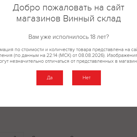
Добро пожаловать на сайт
почвах долины Дона. Виноград
Дона, где на левом берегу пре
магазинов Винный склад
правом — ракушечник. Влияни
значительные колебания суточн
способствует сохранению нату
Вам уже исполнилось 18 лет?
достижении ягодами зрелости.
ация по стоимости и количеству товара представлена на са
правило, непродолжительный з
ения (по данным на 22:14 (МСК) от 08.08.2026). Изображени
зимы и жаркого лета. Сбор ур
огут незначительно отличаться от представленных в магазин
достижении ягодами оптимальн
производится резервуарным м
Да
Нет
бутилированием добавляется 
проводится фильтрация. Вино 
блюдами из белого мяса и рыб
фруктами.