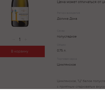
Цена может отличаться от ц
Регион виноделия
Долина Дона
Сахар
полусладкое
Объем
0.75 л.
В корзину
Торговая марка
Цимлянское
Цимлянское, "Ц" белое полусл
с приятным сладковатым вкусо
изготовления вина используют
Первенец Магарача, Цветочный
и Платовский, который выращ