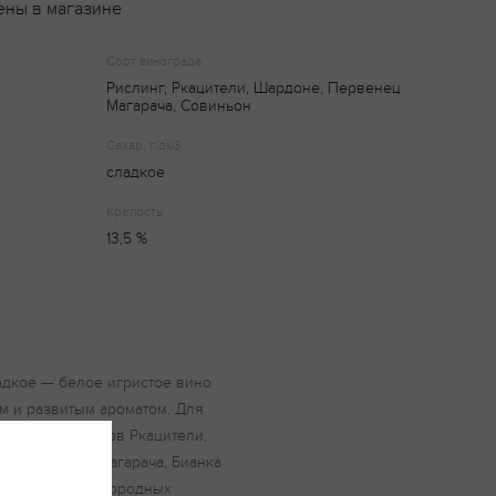
ены в магазине
Сорт винограда
Рислинг, Ркацители, Шардоне, Первенец
Магарача, Совиньон
Сахар, г/дм3
сладкое
Крепость
13,5 %
адкое — белое игристое вино
м и развитым ароматом. Для
 виноград сортов Ркацители,
, Цитронный Магарача, Бианка
ивается на плодородных