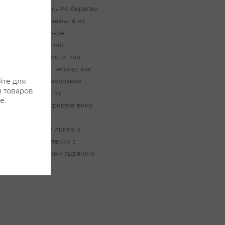
ники раскинулись по берегам
обладают черноземы, а на
е реки обеспечивает
ых температур, что
ральной кислотности при
 Вегетационный период, как
йте для
а счет долгой, морозной
я товаров
ожая проводится по
е.
ой зрелости. Игристое вино
етодом. Перед
экспедиционный ликер и
идеально в сочетании с
ы, а также мягкими сырами и