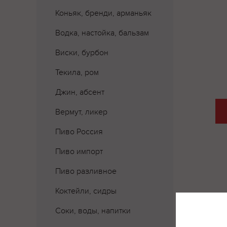
Коньяк, бренди, арманьяк
Водка, настойка, бальзам
Виски, бурбон
Текила, ром
Джин, абсент
Вермут, ликер
Пиво Россия
Пиво импорт
Пиво разливное
Коктейли, сидры
Соки, воды, напитки