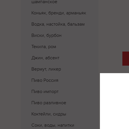
шампанское
Коньяк, бренди, арманьяк
Водка, настойка, бальзам
Виски, бурбон
Текила, ром
Джин, абсент
Вермут, ликер
Пиво Россия
Пиво импорт
Пиво разливное
Коктейли, сидры
Соки, воды, напитки