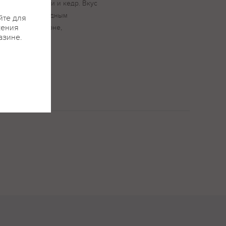
а, табак, специи и кедр. Вкус
ным, мягким ягодным
йте для
жения
 Шираз и Каберне,
азине.
энд.