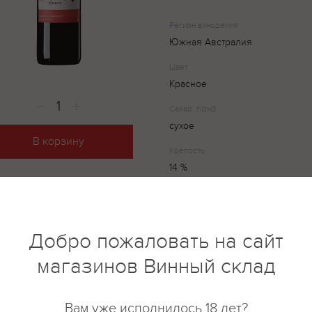
Регион виноделия
Южная Австралия
Цвет
Красное
Сахар, г/дм3
сухое
В корзину
Крепость
14 %
Batterfly Ridge Shiraz Cabernet
Южной Австралии. Виноград д
Добро пожаловать на сайт
выращен на собственных вино
магазинов Винный склад
виноделов премиум-сегмента 
Вино цвета тёмного рубина с 
комплексный и сложный: тёмны
Вам уже исполнилось 18 лет?