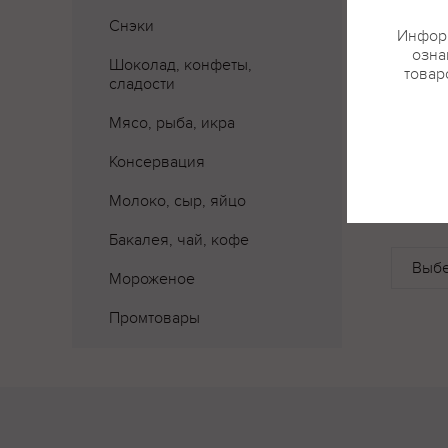
Снэки
Информ
озна
Шоколад, конфеты,
товар
сладости
Мясо, рыба, икра
Консервация
Где 
Молоко, сыр, яйцо
Бакалея, чай, кофе
Мороженое
Промтовары