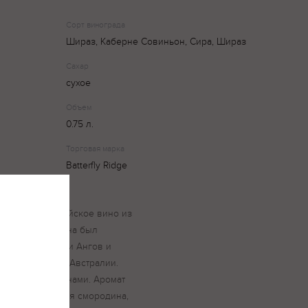
Сорт винограда
Шираз, Каберне Совиньон, Сира, Шираз
Сахар
сухое
Объем
0.75 л.
Торговая марка
Batterfly Ridge
 – сухое австралийское вино из
ля создания вина был
градниках семьи Ангов и
по всей Южной Австралии.
фиолетовыми тонами. Аромат
е ягоды (чёрная смородина,