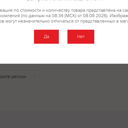
черешня, ежевика), спелая слив
вина полный, с продолжитель
ация по стоимости и количеству товара представлена на са
комления (по данным на 08:34 (МСК) от 08.08.2026). Изобра
послевкусием Виноград сортов
ов могут незначительно отличаться от представленных в маг
выращенный в регионе Риверл
Да
Нет
купить?
Описание
Отзывы