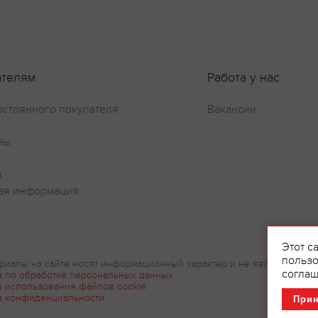
ателям
Работа у нас
остоянного покупателя
Вакансии
ны
и
ая информация
Оставить отзыв
Этот с
пользо
риалы на сайте носят информационный характер и не являются рек
соглаш
а по обработке персональных данных
а использования файлов cookie
а конфиденциальности
При