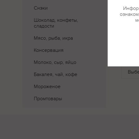
Снэки
Информ
ознакомл
Шоколад, конфеты,
м
сладости
Мясо, рыба, икра
Консервация
Где 
Молоко, сыр, яйцо
Бакалея, чай, кофе
Мороженое
Промтовары