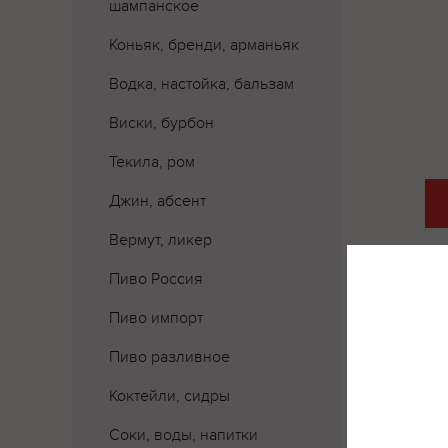
шампанское
Коньяк, бренди, арманьяк
Водка, настойка, бальзам
Виски, бурбон
Текила, ром
Джин, абсент
Вермут, ликер
Пиво Россия
Пиво импорт
Пиво разливное
Коктейли, сидры
Соки, воды, напитки