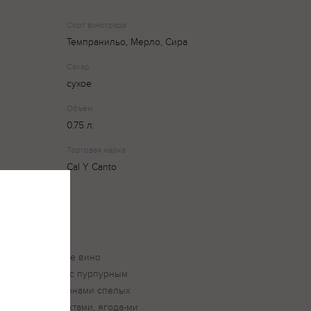
Сорт винограда
Темпранильо, Мерло, Сира
Сахар
сухое
Объем
0.75 л.
Торговая марка
Cal Y Canto
-Syrah — приятное вино
биновым цветом с пурпурным
м со свежими тонами спелых
с красными фруктами, ягода-ми