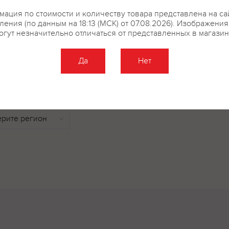
и различными десертами. Пода
ация по стоимости и количеству товара представлена на са
16ºС-18ºС.
ения (по данным на 18:13 (МСК) от 07.08.2026). Изображени
огут незначительно отличаться от представленных в магазин
Да
Нет
купить?
Описание
Отзывы