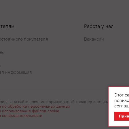
ателям
Работа у нас
остоянного покупателя
Вакансии
ны
и
Оставить отзыв
ая информация
Этот с
пользо
риалы на сайте носят информационный характер и не являются рек
соглаш
а по обработке персональных данных
а использования файлов cookie
а конфиденциальности
При