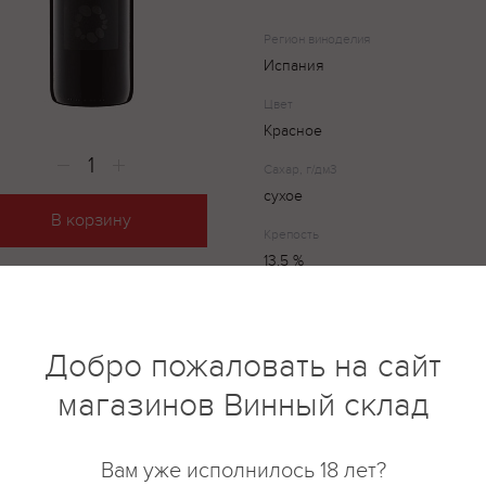
Регион виноделия
Испания
Цвет
Красное
Сахар, г/дм3
сухое
В корзину
Крепость
13,5 %
Вкус
Сухое
Добро пожаловать на сайт
магазинов Винный склад
Cal Y Canto, Tempranilho-Merlot
обладает глубоким чистым ру
отливом и насыщенным букето
Вам уже исполнилось 18 лет?
ягод. Рекомендуется сочетать 