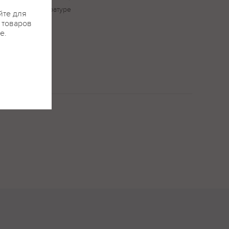
вать при температуре
йте для
я товаров
е.