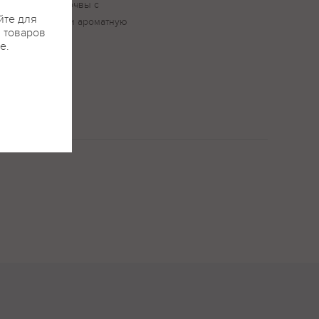
минеральные почвы с
йте для
годам тонкость и ароматную
я товаров
е.