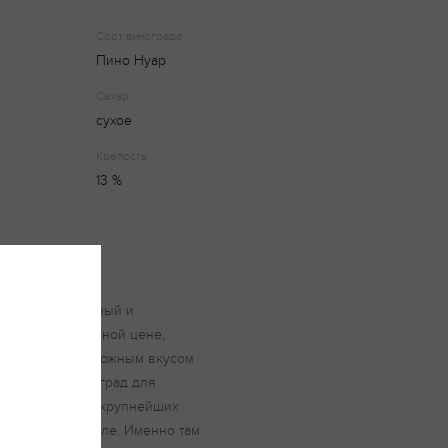
Сорт винограда
Пино Нуар
Сахар
сухое
Крепость
13 %
овый, эксклюзивный и
ительно доступной цене,
 ароматом и сложным вкусом
танинами. Виноград для
тся в одном из крупнейших
и — долине Мауле. Именно там