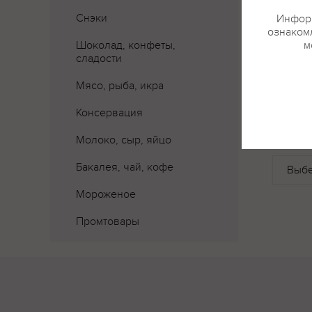
Снэки
Информ
ознакомл
Шоколад, конфеты,
м
сладости
Мясо, рыба, икра
Консервация
Где 
Молоко, сыр, яйцо
Бакалея, чай, кофе
Мороженое
Промтовары