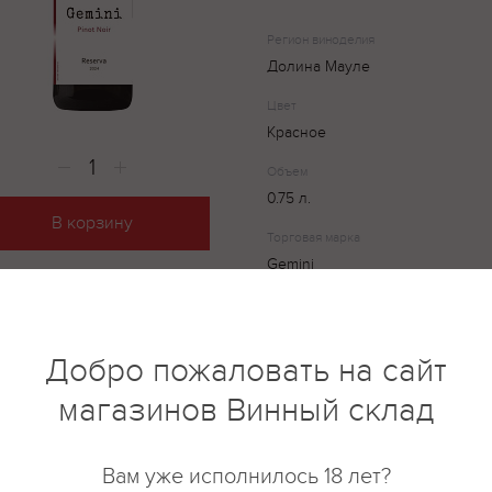
Регион виноделия
Долина Мауле
Цвет
Красное
Объем
0.75 л.
В корзину
Торговая марка
Gemini
Gemini, Pinot Noir Reserva — н
Добро пожаловать на сайт
прекрасный Пино Нуар по удив
обладающий ярко выраженным
магазинов Винный склад
с сильными, но шелковистыми 
изготовления вина выращивае
винодельческих регионов Чил
Вам уже исполнилось 18 лет?