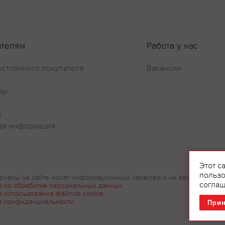
ателям
Работа у нас
остоянного покупателя
Вакансии
ны
и
ая информация
Оставить отзыв
Этот с
пользо
риалы на сайте носят информационный характер и не являются рек
соглаш
а по обработке персональных данных
а использования файлов cookie
а конфиденциальности
При