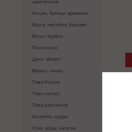
шампанское
Коньяк, бренди, арманьяк
Водка, настойка, бальзам
Виски, бурбон
Текила, ром
Джин, абсент
Вермут, ликер
Пиво Россия
Пиво импорт
Пиво разливное
Коктейли, сидры
Соки, воды, напитки