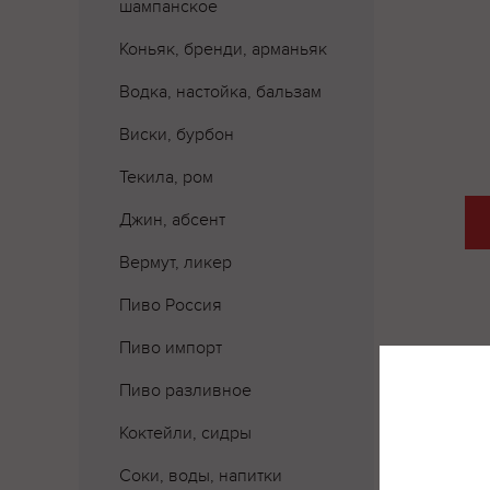
шампанское
Коньяк, бренди, арманьяк
Водка, настойка, бальзам
Виски, бурбон
Текила, ром
Джин, абсент
Вермут, ликер
Пиво Россия
Пиво импорт
Пиво разливное
Коктейли, сидры
Соки, воды, напитки