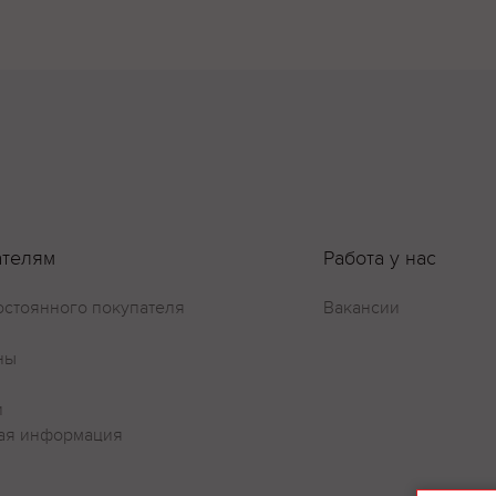
ателям
Работа у нас
остоянного покупателя
Вакансии
ны
и
ая информация
Оставить отзыв